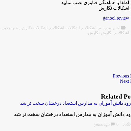
لطفا با هماهنگی فناوری نصب نمایید
اشکالات نگارش
ganool review
label
اخبار مدرسه
,
اشکالات
,
اشکالات اشکالات
,
اشکالات نگارش
,
خبر جدید
,
ر
اشکالات
,
نگارش نگارش
Previous 
Next 
Related Po
ود دانش آموزان به مدارس استعداد درخشان سخت تر شد
chat_bubble
0
56 years ago
access_time