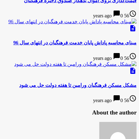
قیمت‌گذاری بروی اموال بدهکار صندوق ذخیره فرهنگیان
chat_bubble
access_time
0
56 years ago
description
مبنای محاسبه پاداش پایان خدمت فرهنگیان در انتهای سال 96
chat_bubble
access_time
0
56 years ago
description
مشکل مسکن فرهنگیان ورامین تا هفته دولت حل می شود
chat_bubble
access_time
0
56 years ago
About the author