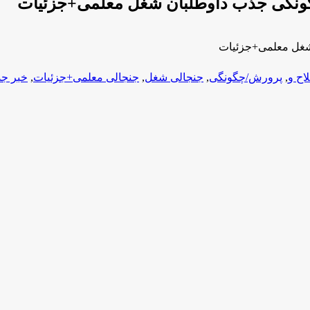
گونگی جذب داوطلبان شغل معلمی+جزئیات
شغل معلمی+جزئیات
اح و
,
پرورش/چگونگی
,
جنجالی شغل
,
جنجالی معلمی+جزئیات
,
خبر جد