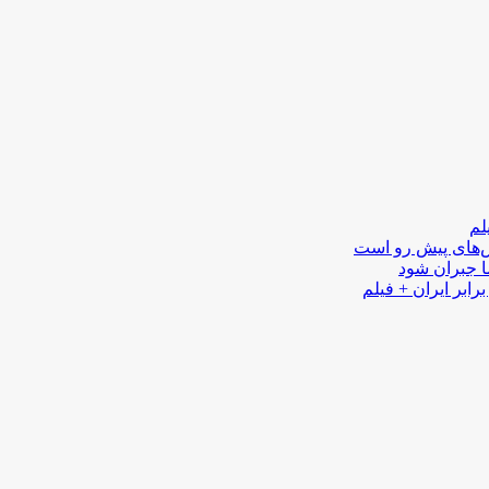
لم
لش‌های پیش رو است
ا جبران شود
رابر ایران + فیلم