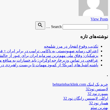
View Posts
Search
search
Search …
for
نوشته‌های تازه
تکذیب وقوع انفجار در مرز شلمچه
اعتراف رسانه صهیونیستی به ناکامی ترامپ در برابر ایران + فی
پزشکیان: وفاق ملی مهم‌ترین سرمایه ایران برای عبور از چا
عراقچی در تماس وزیرخارجه اوکراین: باید خسارات به منافع م
پاشنه آشیل‌های آمریکا؛ از کمبود مهمات تا بن‌بست راهبردی در ب
.
خرید بک لینک behtarinbacklink.com
لایسنس نود32
پسورد نود 32
اوکلی لایسنس رایگان نود 32
همیار نود 32
بهترین سئو