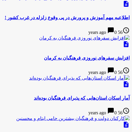
description
اطلاعیه مهم آموزش و پرورش در پی وقوع زلزله در غرب کشور !
chat_bubble
access_time
0
56 years ago
description
افزایش سفرهای نوروزی فرهنگیان به کرمان
chat_bubble
access_time
0
56 years ago
description
آمار اسکان استان‌هایی که پذیرای فرهنگیان بوده‌اند
chat_bubble
access_time
0
56 years ago
description