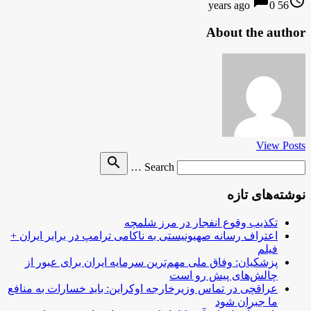
chat_bubble
access_time
0
56 years ago
About the author
View Posts
Search
search
Search …
for
نوشته‌های تازه
تکذیب وقوع انفجار در مرز شلمچه
اعتراف رسانه صهیونیستی به ناکامی ترامپ در برابر ایران +
فیلم
پزشکیان: وفاق ملی مهم‌ترین سرمایه ایران برای عبور از
چالش‌های پیش رو است
عراقچی در تماس وزیرخارجه اوکراین: باید خسارات به منافع
ما جبران شود