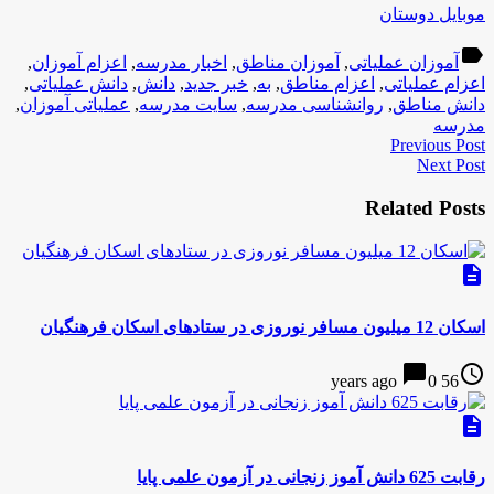
موبایل دوستان
label
آموزان عملیاتی
,
آموزان مناطق
,
اخبار مدرسه
,
اعزام آموزان
,
اعزام عملیاتی
,
اعزام مناطق
,
به
,
خبر جدید
,
دانش
,
دانش عملیاتی
,
دانش مناطق
,
روانشناسی مدرسه
,
سایت مدرسه
,
عملیاتی آموزان
,
مدرسه
Previous Post
Next Post
Related Posts
description
اسکان 12 میلیون مسافر نوروزی در ستادهای اسکان فرهنگیان
chat_bubble
access_time
0
56 years ago
description
رقابت 625 دانش آموز زنجانی در آزمون علمی پایا