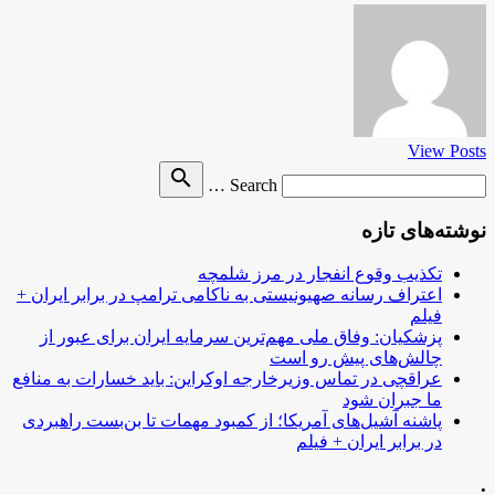
View Posts
Search
search
Search …
for
نوشته‌های تازه
تکذیب وقوع انفجار در مرز شلمچه
اعتراف رسانه صهیونیستی به ناکامی ترامپ در برابر ایران +
فیلم
پزشکیان: وفاق ملی مهم‌ترین سرمایه ایران برای عبور از
چالش‌های پیش رو است
عراقچی در تماس وزیرخارجه اوکراین: باید خسارات به منافع
ما جبران شود
پاشنه آشیل‌های آمریکا؛ از کمبود مهمات تا بن‌بست راهبردی
در برابر ایران + فیلم
.