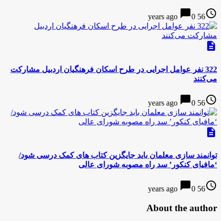
chat_bubble
access_time
0
56 years ago
description
322 نفر عوامل اجرایی در طرح اسکان فرهنگیان اردبیل مشارکت
می‌کنند
chat_bubble
access_time
0
56 years ago
description
توانمند سازی معلمان باید جایگزین کتاب های کمک درسی شود/
‘مافیای کنکور’ سد راه مصوبه شورای عالی
chat_bubble
access_time
0
56 years ago
About the author