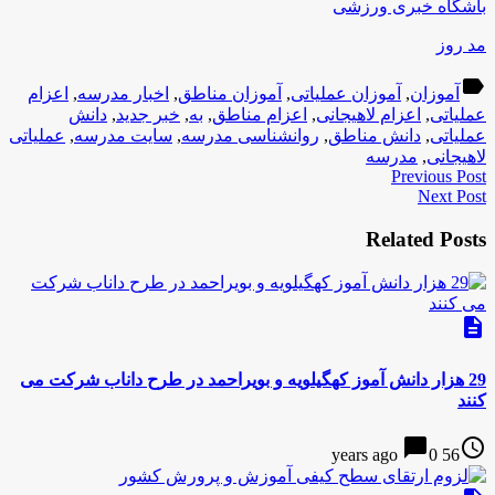
باشگاه خبری ورزشی
مد روز
label
آموزان
,
آموزان عملیاتی
,
آموزان مناطق
,
اخبار مدرسه
,
اعزام
عملیاتی
,
اعزام لاهیجانی
,
اعزام مناطق
,
به
,
خبر جدید
,
دانش
عملیاتی
,
دانش مناطق
,
روانشناسی مدرسه
,
سایت مدرسه
,
عملیاتی
لاهیجانی
,
مدرسه
Previous Post
Next Post
Related Posts
description
29 هزار دانش آموز کهگیلویه و بویراحمد در طرح داناب شرکت می
کنند
chat_bubble
access_time
0
56 years ago