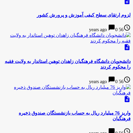
description
لزوم ارتقای سطح کیفی آموزش و پرورش کشور
chat_bubble
access_time
0
56 years ago
description
دانشجویان دانشگاه فرهنگیان زاهدان توهین استاندار به ولایت فقیه
را محکوم کردند
chat_bubble
access_time
0
56 years ago
description
واریز 76 میلیارد ریال به حساب بازنشستگان صندوق ذخیره
فرهنگیان
chat_bubble
access_time