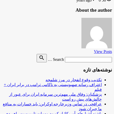
0
56 years ago
About the author
View Posts
Search
search
Search …
for
نوشته‌های تازه
تکذیب وقوع انفجار در مرز شلمچه
اعتراف رسانه صهیونیستی به ناکامی ترامپ در برابر ایران +
فیلم
پزشکیان: وفاق ملی مهم‌ترین سرمایه ایران برای عبور از
چالش‌های پیش رو است
عراقچی در تماس وزیرخارجه اوکراین: باید خسارات به منافع
ما جبران شود
پاشنه آشیل‌های آمریکا؛ از کمبود مهمات تا بن‌بست راهبردی