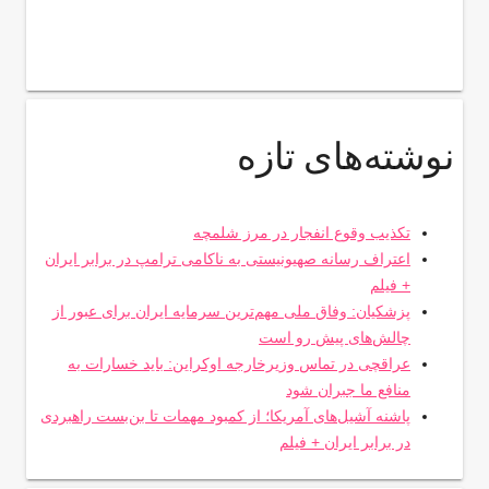
نوشته‌های تازه
تکذیب وقوع انفجار در مرز شلمچه
اعتراف رسانه صهیونیستی به ناکامی ترامپ در برابر ایران
+ فیلم
پزشکیان: وفاق ملی مهم‌ترین سرمایه ایران برای عبور از
چالش‌های پیش رو است
عراقچی در تماس وزیرخارجه اوکراین: باید خسارات به
منافع ما جبران شود
پاشنه آشیل‌های آمریکا؛ از کمبود مهمات تا بن‌بست راهبردی
در برابر ایران + فیلم