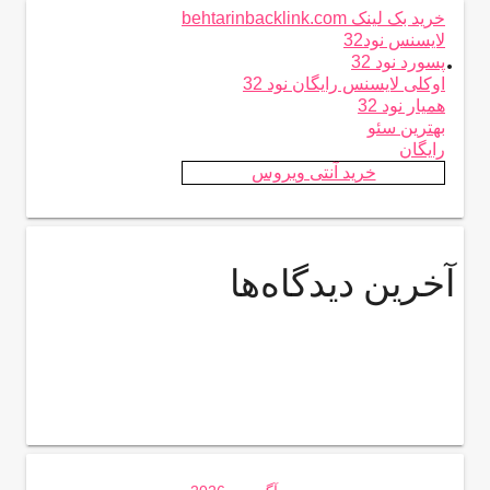
خرید بک لینک behtarinbacklink.com
لایسنس نود32
.
پسورد نود 32
اوکلی لایسنس رایگان نود 32
همیار نود 32
بهترین سئو
رایگان
خرید آنتی ویروس
آخرین دیدگاه‌ها