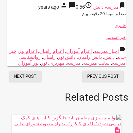
person
chat_bubble
access_time
bookmark
مدرسه دانش
56 years ago
0
صدا و سیما-20 دقیقه پیش
فانتزی
خبر اسلامی
label
اخبار مدرسه
,
اعزام آموزان
,
اعزام راهیان
,
اعزام نور
,
خبر
جدید
,
دانش
,
دانش راهیان
,
دانش نور
,
راهیان
,
روانشناسی
مدرسه
,
سایت مدرسه
,
مدرسه
,
مهریزی
,
نور
,
نور آموزان
NEXT POST
PREVIOUS POST
Related Posts
description