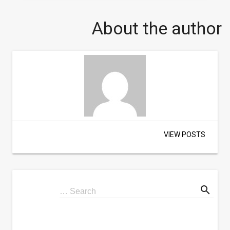
About the author
VIEW POSTS
search
Search
Search …
for