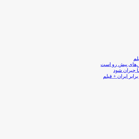
لم
لش‌های پیش رو است
ا جبران شود
رابر ایران + فیلم