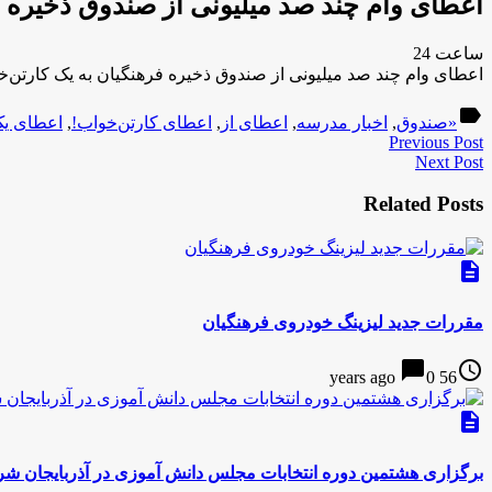
اعطای وام چند صد میلیونی از صندوق ذخیره ف
ساعت 24
اعطای وام چند صد میلیونی از صندوق ذخیره فرهنگیان به یک کارتن‌خ
label
«صندوق
,
اخبار مدرسه
,
اعطای از
,
اعطای کارتن‌خواب!
,
اعطای ی
Previous Post
Next Post
Related Posts
description
مقررات جدید لیزینگ خودروی فرهنگیان
chat_bubble
access_time
0
56 years ago
description
برگزاری هشتمین دوره انتخابات مجلس دانش آموزی در آذربایجان ش