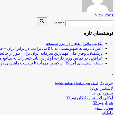
View Posts
Search
search
Search …
for
نوشته‌های تازه
تکذیب وقوع انفجار در مرز شلمچه
اعتراف رسانه صهیونیستی به ناکامی ترامپ در برابر ایران + فی
پزشکیان: وفاق ملی مهم‌ترین سرمایه ایران برای عبور از چا
عراقچی در تماس وزیرخارجه اوکراین: باید خسارات به منافع م
پاشنه آشیل‌های آمریکا؛ از کمبود مهمات تا بن‌بست راهبردی در ب
.
خرید بک لینک behtarinbacklink.com
لایسنس نود32
پسورد نود 32
اوکلی لایسنس رایگان نود 32
همیار نود 32
بهترین سئو
رایگان