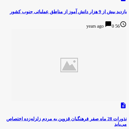
بازدید بیش از 9 هزار دانش آموز از مناطق عملیاتی جنوب کشور
chat_bubble
access_time
0
56 years ago
description
نذورات 28 ماه صفر فرهنگیان قزوین به مردم زلزله‌زده اختصاص
می‌یابد