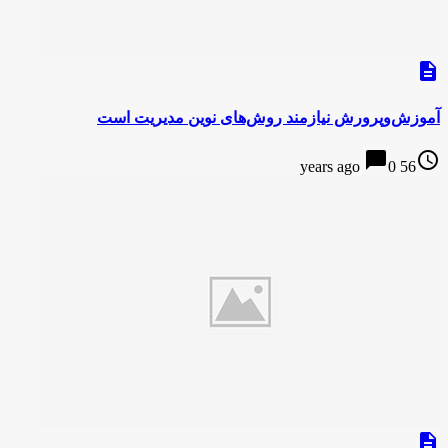
description
آموزش‌وپرورش نیازمند روش‌های نوین مدیریت است
chat_bubble
access_time
0
56 years ago
description