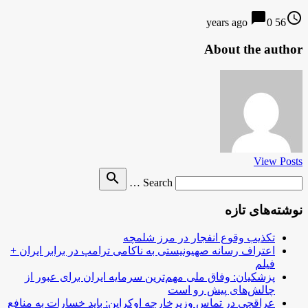
chat_bubble
access_time
0
56 years ago
About the author
View Posts
Search
search
Search …
for
نوشته‌های تازه
تکذیب وقوع انفجار در مرز شلمچه
اعتراف رسانه صهیونیستی به ناکامی ترامپ در برابر ایران +
فیلم
پزشکیان: وفاق ملی مهم‌ترین سرمایه ایران برای عبور از
چالش‌های پیش رو است
عراقچی در تماس وزیرخارجه اوکراین: باید خسارات به منافع