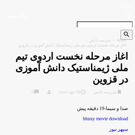
مدرسه
search
برگه نمونه
search
Home
/
مدرسه دانش
/
اغاز مرحله نخست اردوی تیم ملی ژیمناستیک دانش آموزی در قزوین
اغاز مرحله نخست اردوی تیم
ملی ژیمناستیک دانش آموزی
در قزوین
chat_bubble
person
access_time
bookmark
مدرسه دانش
56 years ago
0
صدا و سیما-19 دقیقه پیش
bluray movie download
سپهر نیوز