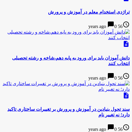
تراژدی استخدام معلم در آموزش و پرورش
chat_bubble
access_time
0
56 years ago
description
دانش آموزان باید برای ورود به پایه دهم،شاخه و رشته تحصیلی
انتخاب کنند
chat_bubble
access_time
0
56 years ago
description
سند تحول بنیادین در آموزش و پرورش بر تغییرات ساختاری تاکید
دارد؛ نه تغییر نام
chat_bubble
access_time
0
56 years ago