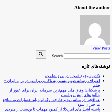
About the author
View Posts
Search
search
Search …
for
نوشته‌های تازه
تکذیب وقوع انفجار در مرز شلمچه
اعتراف رسانه صهیونیستی به ناکامی ترامپ در برابر ایران +
فیلم
پزشکیان: وفاق ملی مهم‌ترین سرمایه ایران برای عبور از
چالش‌های پیش رو است
عراقچی در تماس وزیرخارجه اوکراین: باید خسارات به منافع
ما جبران شود
پاشنه آشیل‌های آمریکا؛ از کمبود مهمات تا بن‌بست راهبردی