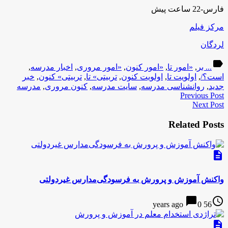
فارس-22 ساعت پیش
مرکز فیلم
لردگان
label
... بر
,
«امور تا
,
«امور کنون
,
«امور مروری
,
اخبار مدرسه
,
است؟/
,
اولویت تا
,
اولویت کنون
,
تربیتی» تا
,
تربیتی» کنون
,
خبر
جدید
,
روانشناسی مدرسه
,
سایت مدرسه
,
کنون مروری
,
مدرسه
Previous Post
Next Post
Related Posts
description
واکنش آموزش و پرورش به فرسودگی‌مدارس غیردولتی
chat_bubble
access_time
0
56 years ago
description