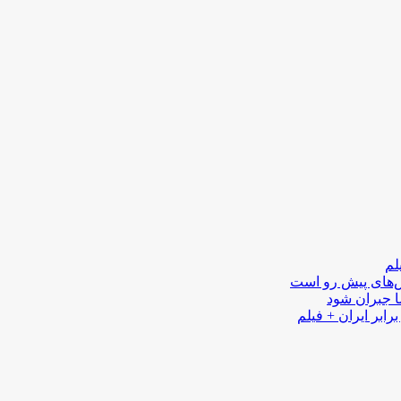
لم
لش‌های پیش رو است
ا جبران شود
رابر ایران + فیلم