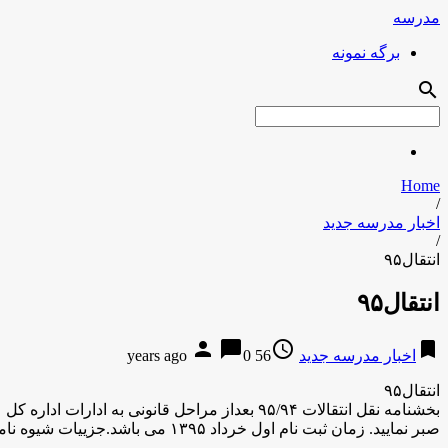
مدرسه
برگه نمونه
search
Home
/
اخبار مدرسه جدید
/
انتقال۹۵
انتقال۹۵
person
chat_bubble
access_time
bookmark
اخبار مدرسه جدید
56 years ago
0
انتقال۹۵
بخشنامه نقل انتقالات ۹۵/۹۴ بعداز مراحل قانون
صبر نمایید. زمان ثبت نام اول خرداد ۱۳۹۵ می باشد.جزییات شیوه نامه متعاقبااعلام خواهدشد.