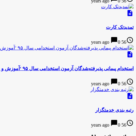
0
56 years ago
description
تمدیدتک کارت
chat_bubble
access_time
0
56 years ago
description
استخدام پیمانی پذیرفته‌شدگان آزمون استخدامی سال ۹۵ ‘آموزش و پرورش ‘
chat_bubble
access_time
0
56 years ago
description
رتبه بندی خدمتگزار
chat_bubble
access_time
0
56 years ago