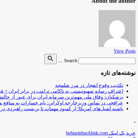
About the author
View Posts
Search
search
Search …
for
نوشته‌های تازه
تکذیب وقوع انفجار در مرز شلمچه
اعتراف رسانه صهیونیستی به ناکامی ترامپ در برابر ایران + فی
پزشکیان: وفاق ملی مهم‌ترین سرمایه ایران برای عبور از چا
عراقچی در تماس وزیرخارجه اوکراین: باید خسارات به منافع م
پاشنه آشیل‌های آمریکا؛ از کمبود مهمات تا بن‌بست راهبردی در ب
.
خرید بک لینک behtarinbacklink.com