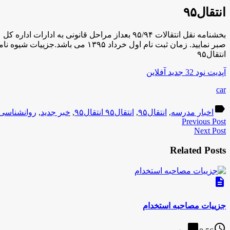
انتقال۹۵
بخشنامه نقل انتقالات ۹۵/۹۴ بعداز مراحل قانون
صبر نمایید. زمان ثبت نام اول خرداد ۱۳۹۵ می باشد.جزییات شیوه نامه متعاقبااعلام خواهدشد.
انتقال۹۵
آپدیت نود 32 جدید آفلاین
car
label
اخبار مدرسه
,
انتقال۹۵
,
انتقال۹۵ انتقال۹۵
,
خبر جدید
,
روانشناسی
Previous Post
Next Post
Related Posts
description
جزییات مصاحبه استخدام
chat_bubble
access_time