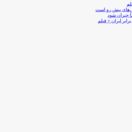
لم
لش‌های پیش رو است
ا جبران شود
رابر ایران + فیلم