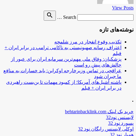
View Posts
Search
search
Search …
for
نوشته‌های تازه
تکذیب وقوع انفجار در مرز شلمچه
اعتراف رسانه صهیونیستی به ناکامی ترامپ در برابر ایران +
فیلم
پزشکیان: وفاق ملی مهم‌ترین سرمایه ایران برای عبور از
چالش‌های پیش رو است
عراقچی در تماس وزیرخارجه اوکراین: باید خسارات به منافع
ما جبران شود
پاشنه آشیل‌های آمریکا؛ از کمبود مهمات تا بن‌بست راهبردی
در برابر ایران + فیلم
.
خرید بک لینک behtarinbacklink.com
لایسنس نود32
پسورد نود 32
اوکلی لایسنس رایگان نود 32
همیار نود 32