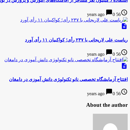
استفاده 5 میلیون نفر مسافر از اقامتگاه‌های آموزش و پرورش در نوروز
chat_bubble
access_time
0
56 years ago
description
ریاست علی لاریجانی با ۲۳۷ رأی؛ کواکبیان ۱۱ رأی آورد
chat_bubble
access_time
0
56 years ago
description
افتتاح آزمایشگاه تخصصی نانو تکنولو‍ژی دانش آموزی در دامغان
chat_bubble
access_time
0
56 years ago
About the author