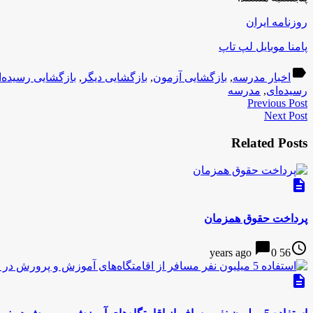
روزنامه ایران
پامنا موبایل لپ تاپ
label
اخبار مدرسه
,
بازگشایی آزمون
,
بازگشایی دیگر
,
بازگشایی رسیده‌
رسیده‌ای
,
مدرسه
Previous Post
Next Post
Related Posts
description
پرداخت حقوق همزمان
chat_bubble
access_time
0
56 years ago
description