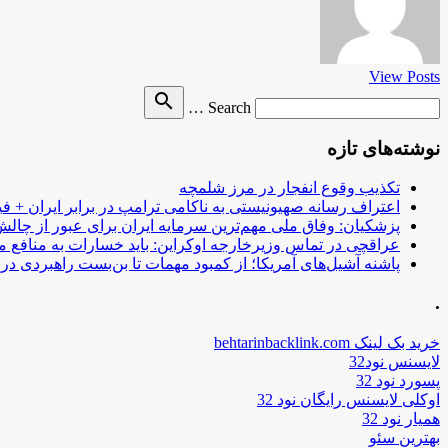
View Posts
Search
search
Search …
for
نوشته‌های تازه
تکذیب وقوع انفجار در مرز شلمچه
اعتراف رسانه صهیونیستی به ناکامی ترامپ در برابر ایران + فی
پزشکیان: وفاق ملی مهم‌ترین سرمایه ایران برای عبور از چا
عراقچی در تماس وزیرخارجه اوکراین: باید خسارات به منافع م
پاشنه آشیل‌های آمریکا؛ از کمبود مهمات تا بن‌بست راهبردی در ب
.
خرید بک لینک behtarinbacklink.com
لایسنس نود32
پسورد نود 32
اوکلی لایسنس رایگان نود 32
همیار نود 32
بهترین سئو