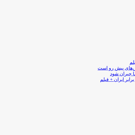
لم
لش‌های پیش رو است
ا جبران شود
رابر ایران + فیلم