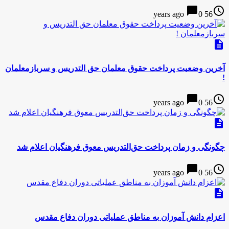
chat_bubble
access_time
0
56 years ago
description
آخرین وضعیت پرداخت حقوق معلمان حق التدریس و سربازمعلمان
!
chat_bubble
access_time
0
56 years ago
description
چگونگی و زمان پرداخت حق‌التدریس معوق فرهنگیان اعلام شد
chat_bubble
access_time
0
56 years ago
description
اعزام دانش آموزان به مناطق عملیاتی دوران دفاع مقدس