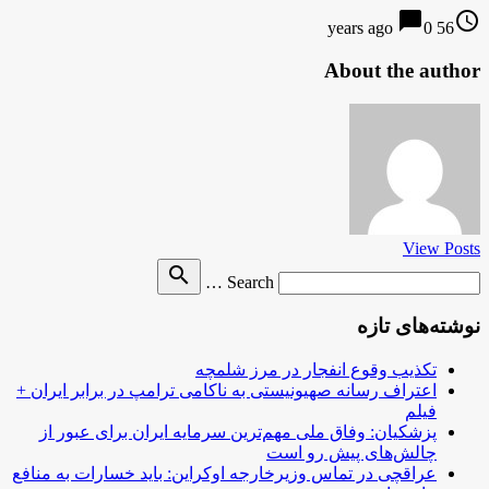
chat_bubble
access_time
0
56 years ago
About the author
View Posts
Search
search
Search …
for
نوشته‌های تازه
تکذیب وقوع انفجار در مرز شلمچه
اعتراف رسانه صهیونیستی به ناکامی ترامپ در برابر ایران +
فیلم
پزشکیان: وفاق ملی مهم‌ترین سرمایه ایران برای عبور از
چالش‌های پیش رو است
عراقچی در تماس وزیرخارجه اوکراین: باید خسارات به منافع