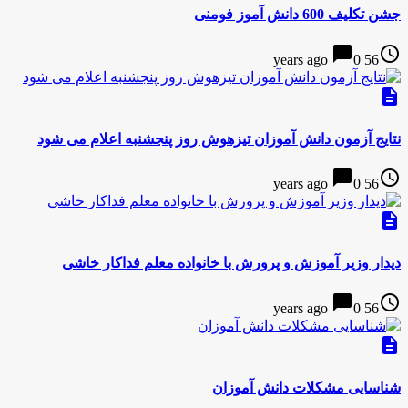
جشن تکلیف 600 دانش آموز فومنی
chat_bubble
access_time
0
56 years ago
description
نتایج آزمون دانش آموزان تیزهوش روز پنجشنبه اعلام می شود
chat_bubble
access_time
0
56 years ago
description
دیدار وزیر آموزش و پرورش با خانواده معلم فداکار خاشی
chat_bubble
access_time
0
56 years ago
description
شناسایی مشکلات دانش آموزان