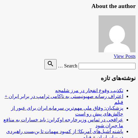
About the author
View Posts
Search
search
Search …
for
نوشته‌های تازه
تکذیب وقوع انفجار در مرز شلمچه
اعتراف رسانه صهیونیستی به ناکامی ترامپ در برابر ایران +
فیلم
پزشکیان: وفاق ملی مهم‌ترین سرمایه ایران برای عبور از
چالش‌های پیش رو است
عراقچی در تماس وزیرخارجه اوکراین: باید خسارات به منافع
ما جبران شود
پاشنه آشیل‌های آمریکا؛ از کمبود مهمات تا بن‌بست راهبردی
در برابر ایران + فیلم