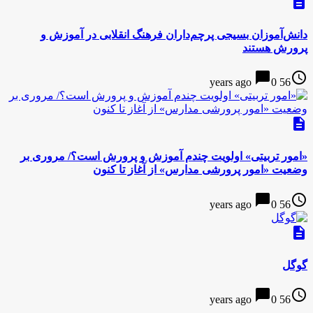
description
دانش‌آموزان بسیجی پرچم‌داران فرهنگ انقلابی در آموزش و
پرورش هستند
chat_bubble
access_time
0
56 years ago
description
«امور تربیتی» اولویت چندم آموزش و پرورش است؟/ مروری بر
وضعیت «امور پرورشی مدارس» از آغاز تا کنون
chat_bubble
access_time
0
56 years ago
description
گوگل
chat_bubble
access_time
0
56 years ago