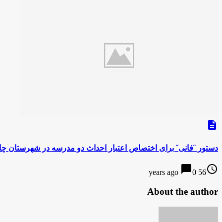
description
دستور ˝فانی˝ برای اختصاص اعتبار احداث دو مدرسه در شهرستان چا
chat_bubble
access_time
0
56 years ago
About the author