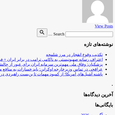
View Posts
Search
search
Search …
for
نوشته‌های تازه
تکذیب وقوع انفجار در مرز شلمچه
اعتراف رسانه صهیونیستی به ناکامی ترامپ در برابر ایران + فی
پزشکیان: وفاق ملی مهم‌ترین سرمایه ایران برای عبور از چا
عراقچی در تماس وزیرخارجه اوکراین: باید خسارات به منافع م
پاشنه آشیل‌های آمریکا؛ از کمبود مهمات تا بن‌بست راهبردی در ب
.
آخرین دیدگاه‌ها
بایگانی‌ها