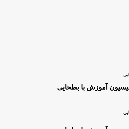
یی
یسیون آموزش با بطحایی
یی