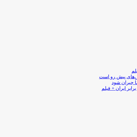
لم
لش‌های پیش رو است
ا جبران شود
رابر ایران + فیلم