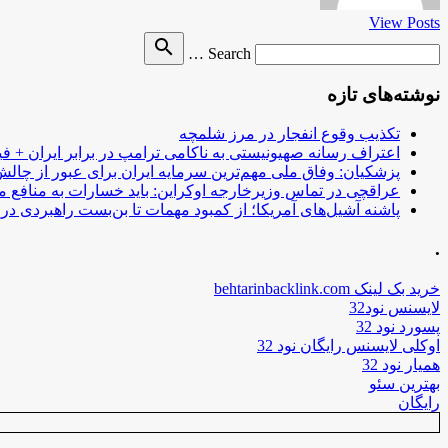
View Posts
Search
search
Search …
for
نوشته‌های تازه
تکذیب وقوع انفجار در مرز شلمچه
اعتراف رسانه صهیونیستی به ناکامی ترامپ در برابر ایران + فی
پزشکیان: وفاق ملی مهم‌ترین سرمایه ایران برای عبور از چا
عراقچی در تماس وزیرخارجه اوکراین: باید خسارات به منافع م
پاشنه آشیل‌های آمریکا؛ از کمبود مهمات تا بن‌بست راهبردی در ب
.
خرید بک لینک behtarinbacklink.com
لایسنس نود32
پسورد نود 32
اوکلی لایسنس رایگان نود 32
همیار نود 32
بهترین سئو
رایگان