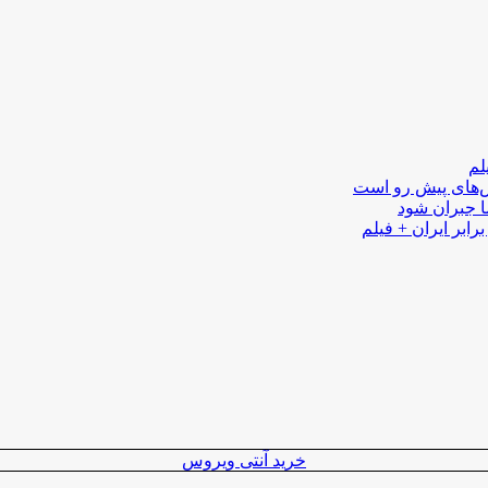
لم
لش‌های پیش رو است
ا جبران شود
رابر ایران + فیلم
خرید آنتی ویروس