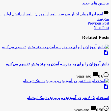
ماشین های جدید
label
آموزان المپیاد
,
اخبار مدرسه
,
المپیاد آموزان
,
المپیاد دانش
,
اولین
,
ا
مدرسه
Previous Post
Next Post
Related Posts
description
دانش‌آموزان را برای به مدرسه آمدن به چند بخش تقسیم می‌کنیم
chat_bubble
access_time
0
6 years ago
description
استخدام ۶۰۵ نفر در آموزش و پرورش+لینک ثبت‌نام
chat_bubble
access_time
0
56 years ago