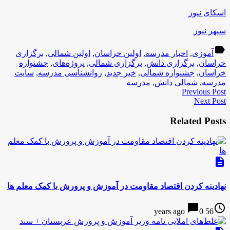
اسکای نیوز
سپهر نیوز
label
آموزی
,
اخبار مدرسه
,
اولین خراسان
,
اولین شمالی
,
برگزاری
خراسان
,
برگزاری دانش
,
برگزاری شمالی
,
پروژه‌های
,
جشنواره
خراسان
,
جشنواره شمالی
,
خبر جدید
,
روانشناسی مدرسه
,
سایت
مدرسه
,
شمالی دانش
,
مدرسه
Previous Post
Next Post
Related Posts
description
نهادینه كردن اقتصاد مقاومت در آموزش و پرورش با کمک معلم ها
chat_bubble
access_time
0
56 years ago