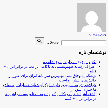
View Posts
Search
search
Search …
for
نوشته‌های تازه
تکذیب وقوع انفجار در مرز شلمچه
اعتراف رسانه صهیونیستی به ناکامی ترامپ در برابر ایران +
فیلم
پزشکیان: وفاق ملی مهم‌ترین سرمایه ایران برای عبور از
چالش‌های پیش رو است
عراقچی در تماس وزیرخارجه اوکراین: باید خسارات به منافع
ما جبران شود
پاشنه آشیل‌های آمریکا؛ از کمبود مهمات تا بن‌بست راهبردی
در برابر ایران + فیلم
.