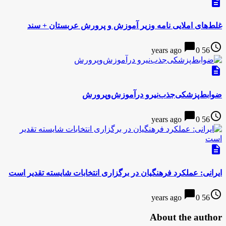
description
غلط‌های املایی نامه وزیر آموزش و پرورش عربستان + سند
chat_bubble
access_time
0
56 years ago
description
ضوابط‌پزشکی‌جذب‌نیرو در‌آموزش‌وپرورش
chat_bubble
access_time
0
56 years ago
description
ایرانی: عملکرد فرهنگیان در برگزاری انتخابات شایسته تقدیر است
chat_bubble
access_time
0
56 years ago
About the author