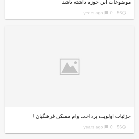
موضوعات این حوزه داشته باشد
0
56 years ago
chat_bubble
access_time
جزئیات اولویت پرداخت وام مسکن فرهنگیان !
0
56 years ago
chat_bubble
access_time