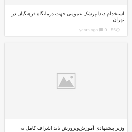
استخدام دندانپزشک عمومی جهت درمانگاه فرهنگیان در
تهران
0
56 years ago
chat_bubble
access_time
وزیر پیشنهادی آموزش‌وپرورش باید اشراف کامل به