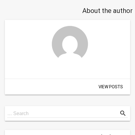
About the author
VIEW POSTS
Search
search
Search …
for