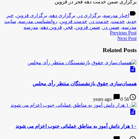
برگزاری ضمن خدمت دهه فجر در قزوین
label
اخبار مدرسه
,
برگزاری در
,
برگزاری دهه
,
برگزاری قزوین
,
خبر
جدید
,
خدمت
,
خدمت در
,
خدمت قزوین
,
روانشناسی مدرسه
,
سایت
مدرسه
,
ضمن در
,
ضمن قزوین
,
فجر
,
قزوین دهه
,
مدرسه
Previous Post
Next Post
Related Posts
description
همسان‌سازی حقوق بازنشستگان منتظر رأی مجلس
chat_bubble
access_time
0
56 years ago
description
۱۰ هزار دانش آموز به مناطق عملیاتی جنوب اعزام می شوند