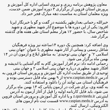
معاون پژوهش برنامه ریزی و نیروی انسانی اداره کل آموزش و
پرورش استان قزوین از برگزاری ۳ دوره آموزش ضمن خدمت،
ویژه معلمان استان به مناسبت دهه مبارک فجر خبر داد.
خیرالله رحمانی بعدازظهر یکشنبه در گفت و گو با خبرنگار ایرنا
افزود: یکی از این دوره ها با موضوع آثار شهید مطهری و شهید
شاخص سال، با حضور ۱۲ هزار معلم استان طی هفته های گذشته
برگزار شد.
وی اضافه کرد: همچنین یک دوره ۱۴ساعته نیز ویژه فرهنگیان
شاغل رسمی و پیمانی از آثار شهید مطهری با عنوان ‘جهان بینی
اسلامی ۲’ و ‘جهان بینی توحیدی’ به مناطق ابلاغ و آزمون آن در ۱۴
بهمن ماه برگزار می شود.
رحمانی ادامه داد: نرم افزار آموزش گام به گام آشنایی با اندیشه و
افکار شهید مطهری درباره جهان بینی اسلامی ۲ و جهان بینی
توحیدی از طریق سایت اداره کل آموزش و پرورش استان قزوین به
آدرس www.caspian.medu.ir از ۹ بهمن ماه قابل دسترسی بوده و
فرهنگیان استان می توانند آن را دانلود و استفاده کنند.
به گفته وی، برای شرکت در آزمون پایانی که ۱۴ بهمن ماه برگزار
می شود، باید فایل کارنامه اولیه را قبل از آغاز آزمون به آدرس
اینترنتی z.qazvinedu.ir و یا اداره کل آموزش و پرورش استان قزوین
به آدرس www.caspian.medu.ir قسمت ثبت نام آزمون های
الکترونیکی، ارسال کنند.