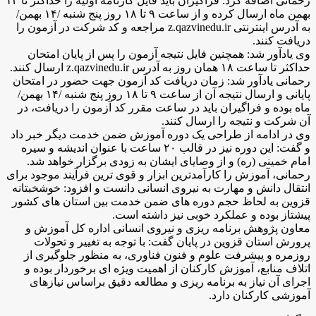
رحمانی اضافه کرد: فراگیران باید فایل کارنامه اولیه را حداکثر تا ۱۳
بهمن ماه ارسال کرده و از ساعت ۹ تا ۱۸ روز پنج شنبه /۱۴ بهمن/
به آدرس اینترنتی z.qazvinedu.ir مراجعه و کد شرکت در آزمون را
دریافت کنند.
وی یادآور شد: همچنین فایل نتیجه آزمون را پس از پایان امتحان
حداکثر تا ساعت ۱۸ همان روز به آدرس z.qazvinedu.ir ارسال کنند.
رحمانی یادآور شد: زمان دریافت کد آزمون جهت حضور در امتحان
پایانی و ارسال نتیجه آن از ساعت ۹ تا ۱۸ روز پنج شنبه /۱۴ بهمن/
ماه بوده و فراگیران باید در ساعت مقرر کد آزمون را دریافت، در
آن شرکت و نتیجه را ارسال کنند.
وی در ادامه از طراحی یک دوره آموزش ضمن خدمت دیگر خبر داد
و گفت: این دوره نیز در قالب ۲۰ ساعت با عنوان اندیشه و سیره
امام خمینی (ره) و از وصایای ایشان به زودی برگزار خواهد شد.
رحمانی، آموزش را کارآمدترین ابزار و قوی ترین فرآیند موجود برای
انتقال دانش و مهارت به نیروی انسانی دانست و افزود: خوشخبتانه
قزوین به لحاظ حجم دوره های ضمن خدمت بین استان های کشور
پیشتاز بوده و عملکرد خوبی نیز داشته است.
معاون پژوهش برنامه ریزی و نیروی انسانی اداره کل آموزش و
پرورش استان قزوین در پایان گفت: با توجه به تغییر و تحولات
روزمره و پیشرفت علوم و فنون فناوری، به منظور جلوگیری از
اتلاف منابع، آموزش کارکنان از اهمیت ویژه ای برخوردار بوده و
اجرای آن نیاز به برنامه ریزی و مطالعه دقیق براساس نیازهای
آموزشی کارکنان دارد.