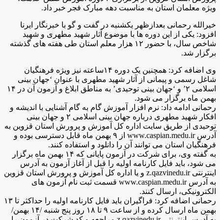
ویژه معلمان استان به مناسبت دهه مبارک فجر خبر داد.
خیرالله رحمانی بعدازظهر یکشنبه در گفت و گو با خبرنگار ایرنا
افزود: یکی از این دوره ها با موضوع آثار شهید مطهری و شهید
شاخص سال، با حضور ۱۲ هزار معلم استان طی هفته های گذشته
برگزار شد.
وی اضافه کرد: همچنین یک دوره ۱۴ساعته نیز ویژه فرهنگیان
شاغل رسمی و پیمانی از آثار شهید مطهری با عنوان ‘جهان بینی
اسلامی ۲’ و ‘جهان بینی توحیدی’ به مناطق ابلاغ و آزمون آن در ۱۴
بهمن ماه برگزار می شود.
رحمانی ادامه داد: نرم افزار آموزش گام به گام آشنایی با اندیشه و
افکار شهید مطهری درباره جهان بینی اسلامی ۲ و جهان بینی
توحیدی از طریق سایت اداره کل آموزش و پرورش استان قزوین به
آدرس www.caspian.medu.ir از ۹ بهمن ماه قابل دسترسی بوده و
فرهنگیان استان می توانند آن را دانلود و استفاده کنند.
به گفته وی، برای شرکت در آزمون پایانی که ۱۴ بهمن ماه برگزار
می شود، باید فایل کارنامه اولیه را قبل از آغاز آزمون به آدرس
اینترنتی z.qazvinedu.ir و یا اداره کل آموزش و پرورش استان قزوین
به آدرس www.caspian.medu.ir قسمت ثبت نام آزمون های
الکترونیکی، ارسال کنند.
رحمانی اضافه کرد: فراگیران باید فایل کارنامه اولیه را حداکثر تا ۱۳
بهمن ماه ارسال کرده و از ساعت ۹ تا ۱۸ روز پنج شنبه /۱۴ بهمن/
به آدرس اینترنتی z.qazvinedu.ir مراجعه و کد شرکت در آزمون را