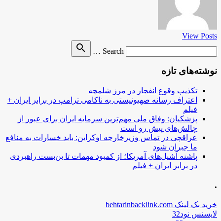
View Posts
Search
search
Search …
for
نوشته‌های تازه
تکذیب وقوع انفجار در مرز شلمچه
اعتراف رسانه صهیونیستی به ناکامی ترامپ در برابر ایران +
فیلم
پزشکیان: وفاق ملی مهم‌ترین سرمایه ایران برای عبور از
چالش‌های پیش رو است
عراقچی در تماس وزیرخارجه اوکراین: باید خسارات به منافع
ما جبران شود
پاشنه آشیل‌های آمریکا؛ از کمبود مهمات تا بن‌بست راهبردی
در برابر ایران + فیلم
.
خرید بک لینک behtarinbacklink.com
لایسنس نود32