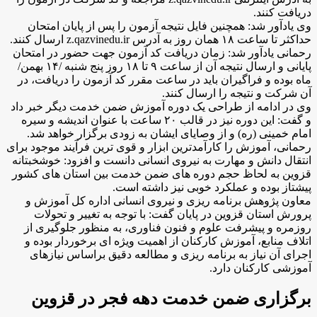
دریافت کنند.
وی یادآور شد: همچنین فایل نتیجه آزمون را پس از پایان امتحان
حداکثر تا ساعت ۱۸ همان روز به آدرس z.qazvinedu.ir ارسال کنند.
رحمانی یادآور شد: زمان دریافت کد آزمون جهت حضور در امتحان
پایانی و ارسال نتیجه آن از ساعت ۹ تا ۱۸ روز پنج شنبه /۱۴ بهمن/
ماه بوده و فراگیران باید در ساعت مقرر کد آزمون را دریافت، در
آن شرکت و نتیجه را ارسال کنند.
وی در ادامه از طراحی یک دوره آموزش ضمن خدمت دیگر خبر داد
و گفت: این دوره نیز در قالب ۲۰ ساعت با عنوان اندیشه و سیره
امام خمینی (ره) و از وصایای ایشان به زودی برگزار خواهد شد.
رحمانی، آموزش را کارآمدترین ابزار و قوی ترین فرآیند موجود برای
انتقال دانش و مهارت به نیروی انسانی دانست و افزود: خوشخبتانه
قزوین به لحاظ حجم دوره های ضمن خدمت بین استان های کشور
پیشتاز بوده و عملکرد خوبی نیز داشته است.
معاون پژوهش برنامه ریزی و نیروی انسانی اداره کل آموزش و
پرورش استان قزوین در پایان گفت: با توجه به تغییر و تحولات
روزمره و پیشرفت علوم و فنون فناوری، به منظور جلوگیری از
اتلاف منابع، آموزش کارکنان از اهمیت ویژه ای برخوردار بوده و
اجرای آن نیاز به برنامه ریزی و مطالعه دقیق براساس نیازهای
آموزشی کارکنان دارد.
برگزاری ضمن خدمت دهه فجر در قزوین