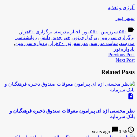
آلرژی و تغذیه
سپهر نیوز
label
۵۵۰ سرزمین
,
۵۵۰ نور
,
اخبار مدرسه
,
برگزاری ۳۰هزار
,
برگزاری سرزمین
,
برگزاری نور
,
خبر جدید
,
دانش
,
روانشناسی
مدرسه
,
سایت مدرسه
,
مدرسه
,
نور ۳۰هزار
,
یادواره سرزمین
,
یادواره نور
Previous Post
Next Post
Related Posts
description
نظر محسنی اژه ای پیرامون معوقات صندوق ذخیره فرهنگیان و
بانک سرمایه
chat_bubble
access_time
0
56 years ago