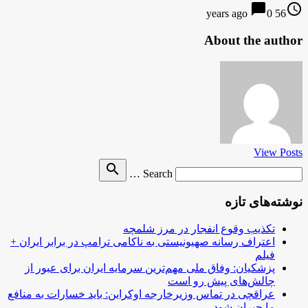
chat_bubble
access_time
0
56 years ago
About the author
View Posts
Search
search
Search …
for
نوشته‌های تازه
تکذیب وقوع انفجار در مرز شلمچه
اعتراف رسانه صهیونیستی به ناکامی ترامپ در برابر ایران +
فیلم
پزشکیان: وفاق ملی مهم‌ترین سرمایه ایران برای عبور از
چالش‌های پیش رو است
عراقچی در تماس وزیرخارجه اوکراین: باید خسارات به منافع
ما جبران شود