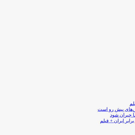
لم
لش‌های پیش رو است
ا جبران شود
رابر ایران + فیلم