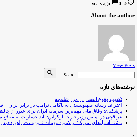
chat_bubble
access_time
0
56 years ago
About the author
View Posts
Search
search
Search …
for
نوشته‌های تازه
تکذیب وقوع انفجار در مرز شلمچه
اعتراف رسانه صهیونیستی به ناکامی ترامپ در برابر ایران + فی
پزشکیان: وفاق ملی مهم‌ترین سرمایه ایران برای عبور از چا
عراقچی در تماس وزیرخارجه اوکراین: باید خسارات به منافع م
پاشنه آشیل‌های آمریکا؛ از کمبود مهمات تا بن‌بست راهبردی در ب
.