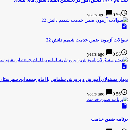
ثبت نام ۳۷۰۰ دانش آموز در نخستین المپیاد سلول های بنیادی
chat_bubble
access_time
0
56 years ago
description
سوالات آزمون ضمن خدمت شمیم دانش 22
chat_bubble
access_time
0
56 years ago
description
دیدار مسئولان آموزش و پرورش سلماس با امام جمعه این شهرستان
chat_bubble
access_time
0
56 years ago
description
برنامه ضمن خدمت