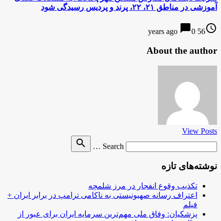
آموزشی در مناطق ۲۱، ۲۲، پرند و پردیس رسیدگی شود
chat_bubble
access_time
0
56 years ago
About the author
View Posts
Search
search
Search …
for
نوشته‌های تازه
تکذیب وقوع انفجار در مرز شلمچه
اعتراف رسانه صهیونیستی به ناکامی ترامپ در برابر ایران +
فیلم
پزشکیان: وفاق ملی مهم‌ترین سرمایه ایران برای عبور از