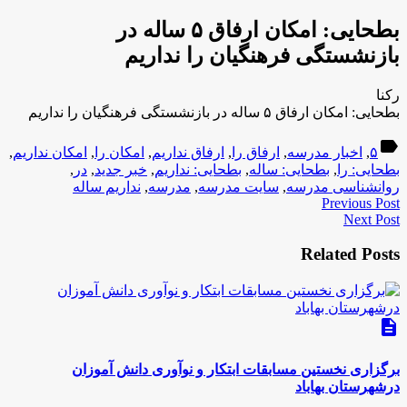
بطحایی: امکان ارفاق ۵ ساله در
بازنشستگی فرهنگیان را نداریم
رکنا
بطحایی: امکان ارفاق ۵ ساله در بازنشستگی فرهنگیان را نداریم
label
۵
,
اخبار مدرسه
,
ارفاق را
,
ارفاق نداریم
,
امکان را
,
امکان نداریم
,
بطحایی: را
,
بطحایی: ساله
,
بطحایی: نداریم
,
خبر جدید
,
در
,
روانشناسی مدرسه
,
سایت مدرسه
,
مدرسه
,
نداریم ساله
Previous Post
Next Post
Related Posts
description
برگزاری نخستین مسابقات ابتکار و نوآوری دانش آموزان
درشهرستان بهاباد