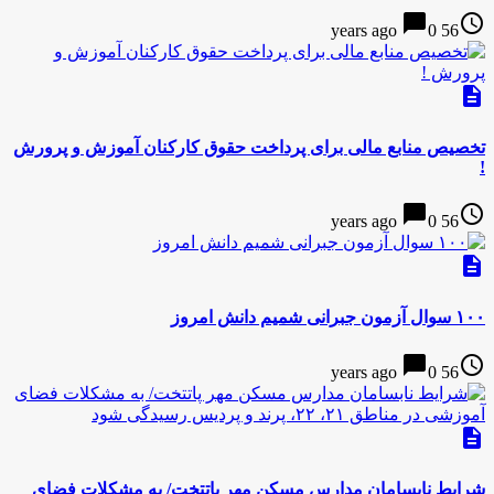
chat_bubble
access_time
0
56 years ago
description
تخصیص منابع مالی برای پرداخت حقوق کارکنان آموزش و پرورش
!
chat_bubble
access_time
0
56 years ago
description
۱۰۰ سوال آزمون جبرانی شمیم دانش امروز
chat_bubble
access_time
0
56 years ago
description
شرایط نابسامان مدارس مسکن مهر پاتتخت/ به مشکلات فضای