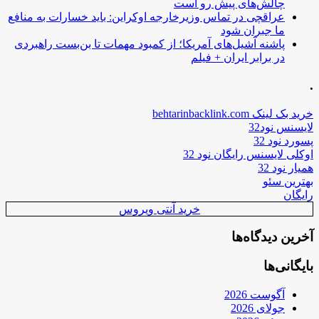
چالش‌های پیش رو است
عراقچی در تماس وزیرخارجه اوکراین: باید خسارات به منافع
ما جبران شود
پاشنه آشیل‌های آمریکا؛ از کمبود مهمات تا بن‌بست راهبردی
در برابر ایران + فیلم
.
خرید بک لینک behtarinbacklink.com
لایسنس نود32
پسورد نود 32
اوکلی لایسنس رایگان نود 32
همیار نود 32
بهترین سئو
رایگان
خرید آنتی ویروس
آخرین دیدگاه‌ها
بایگانی‌ها
آگوست 2026
جولای 2026