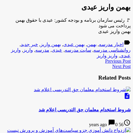
بهمن واریز عیدی
🚩 رئیس سازمان برنامه و بودجه کشور: عیدی با حقوق بهمن
پرداخت می شود
بهمن واریز عیدی
label
اخبار مدرسه
,
بهمن
,
بهمن عیدی
,
بهمن واریز
,
خبر جدید
,
روانشناسی مدرسه
,
سایت مدرسه
,
عیدی
,
مدرسه
,
واریز
,
واریز
عیدی
,
واریز واریز
Previous Post
Next Post
Related Posts
description
شروط استخدام معلمان حق التدریسی اعلام شد
chat_bubble
access_time
0
56 years ago