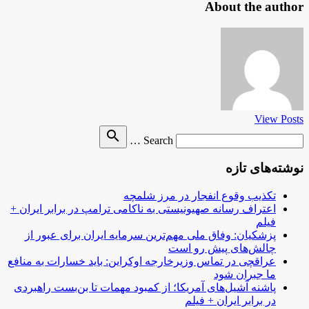
About the author
View Posts
Search
search
Search …
for
نوشته‌های تازه
تکذیب وقوع انفجار در مرز شلمچه
اعتراف رسانه صهیونیستی به ناکامی ترامپ در برابر ایران +
فیلم
پزشکیان: وفاق ملی مهم‌ترین سرمایه ایران برای عبور از
چالش‌های پیش رو است
عراقچی در تماس وزیرخارجه اوکراین: باید خسارات به منافع
ما جبران شود
پاشنه آشیل‌های آمریکا؛ از کمبود مهمات تا بن‌بست راهبردی
در برابر ایران + فیلم