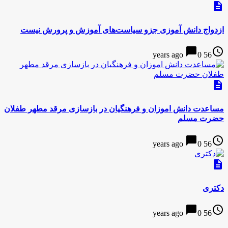
description
ازدواج دانش آموزی جزو سیاست‌های آموزش و پرورش نیست
chat_bubble
access_time
0
56 years ago
description
مساعدت دانش اموزان و فرهنگیان در بازسازی مرقد مطهر طفلان
حضرت مسلم
chat_bubble
access_time
0
56 years ago
description
دکتری
chat_bubble
access_time
0
56 years ago