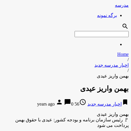
مدرسه
برگه نمونه
search
Home
/
اخبار مدرسه جدید
/
بهمن واریز عیدی
بهمن واریز عیدی
person
chat_bubble
access_time
bookmark
اخبار مدرسه جدید
56 years ago
0
بهمن واریز عیدی
🚩 رئیس سازمان برنامه و بودجه کشور: عیدی با حقوق بهمن
پرداخت می شود