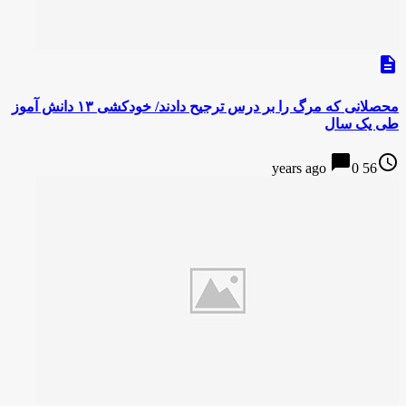
description
محصلانی که مرگ را بر درس ترجیح دادند/ خودکشی ۱۳ دانش آموز
طی یک سال
chat_bubble
access_time
0
56 years ago