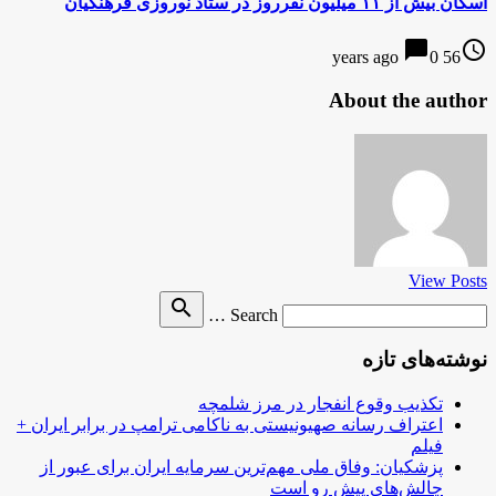
اسکان بیش از ۱۱ میلیون نفرروز در ستاد نوروزی فرهنگیان
chat_bubble
access_time
0
56 years ago
About the author
View Posts
Search
search
Search …
for
نوشته‌های تازه
تکذیب وقوع انفجار در مرز شلمچه
اعتراف رسانه صهیونیستی به ناکامی ترامپ در برابر ایران +
فیلم
پزشکیان: وفاق ملی مهم‌ترین سرمایه ایران برای عبور از
چالش‌های پیش رو است