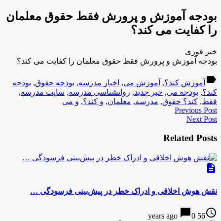
بودجه آموزش و پرورش فقط حقوق معلمان
را کفایت می کند؟
خبر فوری
بودجه آموزش و پرورش فقط حقوق معلمان را کفایت می کند؟
label
آموزش کند؟
,
آموزش می
,
اخبار مدرسه
,
بودجه حقوق
,
بودجه
کند؟
,
بودجه می
,
خبر جدید
,
روانشناسی مدرسه
,
سایت مدرسه
,
فقط
,
کند؟ حقوق
,
مدرسه
,
معلمان
,
و کند؟
,
و می
Previous Post
Next Post
Related Posts
description
نقش هوش اخلاقی و ادراک خطر در پیش‌بینی فرسودگی …
chat_bubble
access_time
0
56 years ago