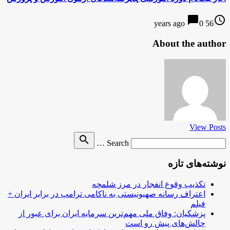
chat_bubble
access_time
0
56 years ago
About the author
View Posts
Search
search
Search …
for
نوشته‌های تازه
تکذیب وقوع انفجار در مرز شلمچه
اعتراف رسانه صهیونیستی به ناکامی ترامپ در برابر ایران +
فیلم
پزشکیان: وفاق ملی مهم‌ترین سرمایه ایران برای عبور از
چالش‌های پیش رو است