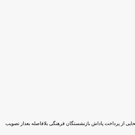
ه پاداشها پرداخت می شود حالا با گذشت چند روز از آغاز سال ۹۵، امروز سید محمد بطحایی از پرداخت پاداش بازنشستگان فرهنگی بلافاصله بعداز تصویب