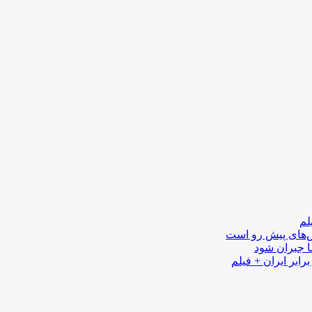
لم
لش‌های پیش رو است
ا جبران شود
رابر ایران + فیلم