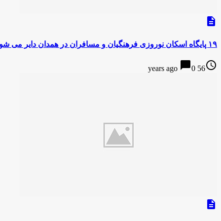
description
۱۹ پایگاه اسکان نوروزی فرهنگیان و مسافران در همدان دایر می شود
chat_bubble
access_time
0
56 years ago
description