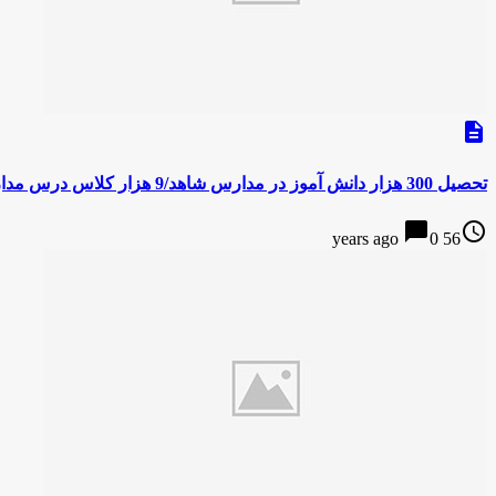
description
تحصیل 300 هزار دانش آموز در مدارس شاهد/9 هزار کلاس درس مدارس شاهد هوشمند شده‌اند
chat_bubble
access_time
0
56 years ago