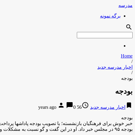
مدرسه
برگه نمونه
search
Home
/
اخبار مدرسه جدید
/
بودجه
بودجه
person
chat_bubble
access_time
bookmark
اخبار مدرسه جدید
56 years ago
0
بودجه
بودجه ۹۵ در مجلس خبر داد. او در این گفت و گو نسبت به مشکلات و چالش های آموزش و پرورش در […]