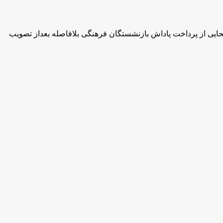
ه پاداشها پرداخت می شود حالا با گذشت چند روز از آغاز سال ۹۵، امروز سید محمد بطحایی از پرداخت پاداش بازنشستگان فرهنگی بلافاصله بعداز تصویب