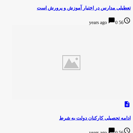
تعطیلی مدارس در اختیار آموزش و پرورش است
chat_bubble
access_time
0
56 years ago
description
ادامه تحصیلی کارکنان دولت به شرط
chat_bubble
access_time
0
56 years ago