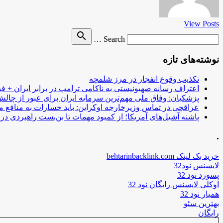
View Posts
Search
search
Search …
for
نوشته‌های تازه
تکذیب وقوع انفجار در مرز شلمچه
اعتراف رسانه صهیونیستی به ناکامی ترامپ در برابر ایران + فی
پزشکیان: وفاق ملی مهم‌ترین سرمایه ایران برای عبور از چا
عراقچی در تماس وزیرخارجه اوکراین: باید خسارات به منافع م
پاشنه آشیل‌های آمریکا؛ از کمبود مهمات تا بن‌بست راهبردی در ب
.
خرید بک لینک behtarinbacklink.com
لایسنس نود32
پسورد نود 32
اوکلی لایسنس رایگان نود 32
همیار نود 32
بهترین سئو
رایگان