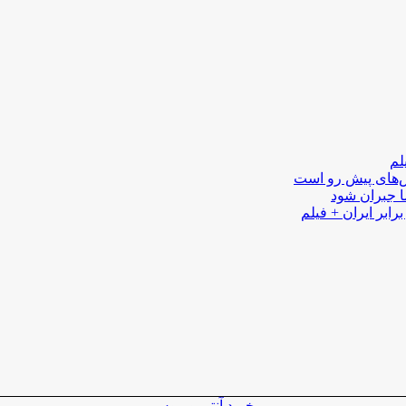
لم
لش‌های پیش رو است
ا جبران شود
رابر ایران + فیلم
خرید آنتی ویروس