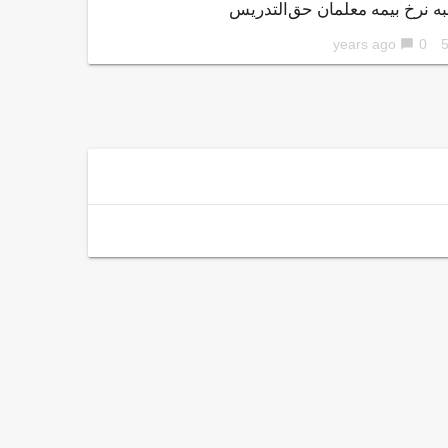
ه نرخ بیمه معلمان حق‌التدریس
0
56 ye
chat_bubble