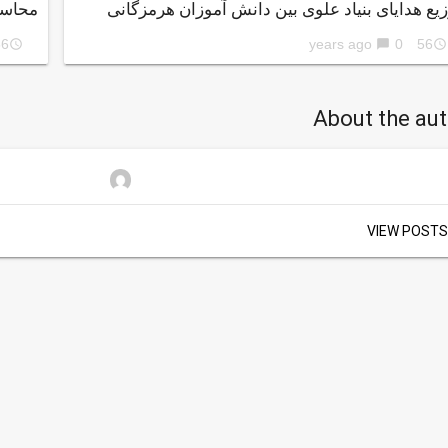
زیع هدایای بنیاد علوی بین دانش آموزان هرمزگانی
محاسب
ars ago
0
56 years ago
access_time
chat_bubble
access_time
About the au
VIEW POSTS