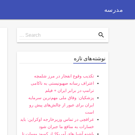
مدرسه
Search
search
Search …
for
نوشته‌های تازه
تکذیب وقوع انفجار در مرز شلمچه
اعتراف رسانه صهیونیستی به ناکامی
ترامپ در برابر ایران + فیلم
پزشکیان: وفاق ملی مهم‌ترین سرمایه
ایران برای عبور از چالش‌های پیش رو
است
عراقچی در تماس وزیرخارجه اوکراین: باید
خسارات به منافع ما جبران شود
پاشنه آشیل‌های آمریکا؛ از کمبود مهمات تا