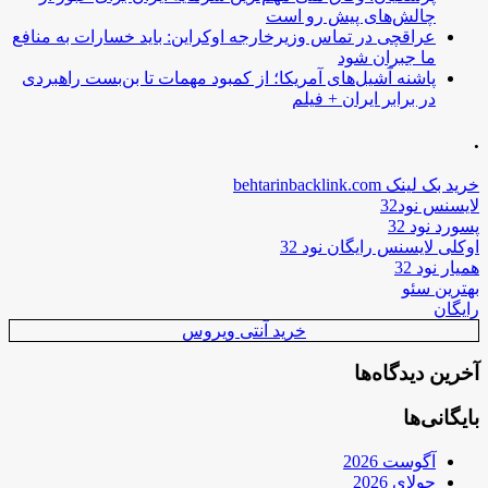
چالش‌های پیش رو است
عراقچی در تماس وزیرخارجه اوکراین: باید خسارات به منافع
ما جبران شود
پاشنه آشیل‌های آمریکا؛ از کمبود مهمات تا بن‌بست راهبردی
در برابر ایران + فیلم
.
خرید بک لینک behtarinbacklink.com
لایسنس نود32
پسورد نود 32
اوکلی لایسنس رایگان نود 32
همیار نود 32
بهترین سئو
رایگان
خرید آنتی ویروس
آخرین دیدگاه‌ها
بایگانی‌ها
آگوست 2026
جولای 2026