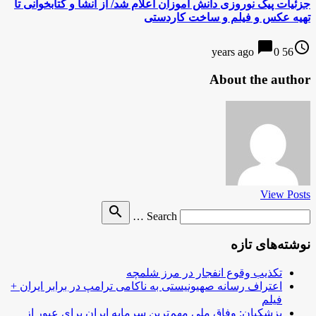
جزئیات پیک نوروزی دانش آموزان اعلام شد/ از انشا و کتابخوانی تا
تهیه عکس و فیلم و ساخت کاردستی
chat_bubble
access_time
0
56 years ago
About the author
View Posts
Search
search
Search …
for
نوشته‌های تازه
تکذیب وقوع انفجار در مرز شلمچه
اعتراف رسانه صهیونیستی به ناکامی ترامپ در برابر ایران +
فیلم
پزشکیان: وفاق ملی مهم‌ترین سرمایه ایران برای عبور از