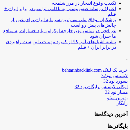
تکذیب وقوع انفجار در مرز شلمچه
اعتراف رسانه صهیونیستی به ناکامی ترامپ در برابر ایران +
فیلم
پزشکیان: وفاق ملی مهم‌ترین سرمایه ایران برای عبور از
چالش‌های پیش رو است
عراقچی در تماس وزیرخارجه اوکراین: باید خسارات به منافع
ما جبران شود
پاشنه آشیل‌های آمریکا؛ از کمبود مهمات تا بن‌بست راهبردی
در برابر ایران + فیلم
.
خرید بک لینک behtarinbacklink.com
لایسنس نود32
پسورد نود 32
اوکلی لایسنس رایگان نود 32
همیار نود 32
بهترین سئو
رایگان
آخرین دیدگاه‌ها
بایگانی‌ها