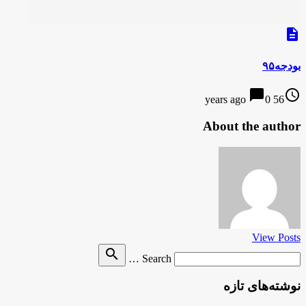
description
بودجه۹۵
chat_bubble
access_time
0
56 years ago
About the author
View Posts
Search
search
Search …
for
نوشته‌های تازه