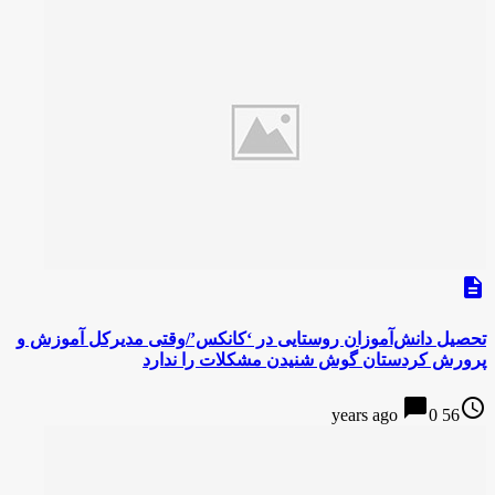
description
تحصیل دانش‌آموزان روستایی در ‘کانکس’/وقتی مدیرکل آموزش و
پرورش کردستان گوش شنیدن مشکلات ‌را ندارد
chat_bubble
access_time
0
56 years ago