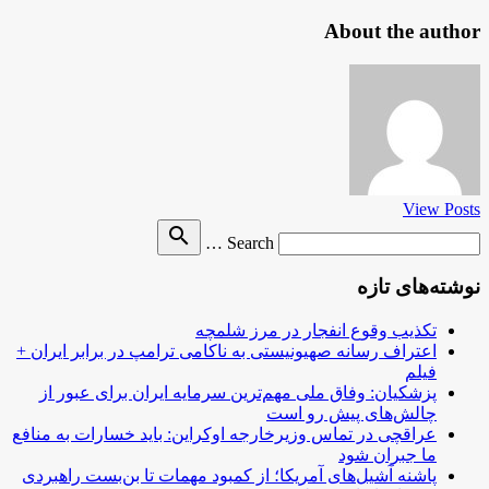
About the author
View Posts
Search
search
Search …
for
نوشته‌های تازه
تکذیب وقوع انفجار در مرز شلمچه
اعتراف رسانه صهیونیستی به ناکامی ترامپ در برابر ایران +
فیلم
پزشکیان: وفاق ملی مهم‌ترین سرمایه ایران برای عبور از
چالش‌های پیش رو است
عراقچی در تماس وزیرخارجه اوکراین: باید خسارات به منافع
ما جبران شود
پاشنه آشیل‌های آمریکا؛ از کمبود مهمات تا بن‌بست راهبردی