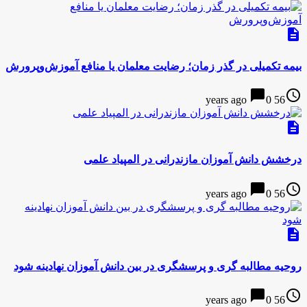
description
بیمه تکمیلی در گذر زمان؛ رضایت معلمان یا منافع آموزش‌وپرورش
chat_bubble
access_time
0
56 years ago
description
درخشش دانش آموزان مازندرانی در المپیاد علمی
chat_bubble
access_time
0
56 years ago
description
روحیه مطالبه گری و پرسشگری در بین دانش آموزان نهادینه شود
chat_bubble
access_time
0
56 years ago