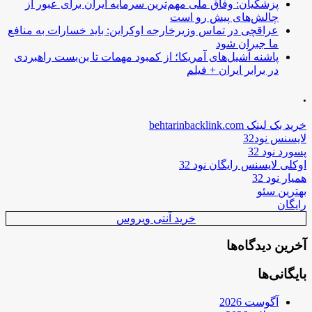
پزشکیان: وفاق ملی مهم‌ترین سرمایه ایران برای عبور از
چالش‌های پیش رو است
عراقچی در تماس وزیرخارجه اوکراین: باید خسارات به منافع
ما جبران شود
پاشنه آشیل‌های آمریکا؛ از کمبود مهمات تا بن‌بست راهبردی
در برابر ایران + فیلم
.
خرید بک لینک behtarinbacklink.com
لایسنس نود32
پسورد نود 32
اوکلی لایسنس رایگان نود 32
همیار نود 32
بهترین سئو
رایگان
خرید آنتی ویروس
آخرین دیدگاه‌ها
بایگانی‌ها
آگوست 2026