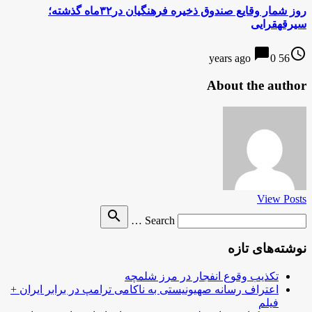
روز شمار وقایع صندوق ذخیره فرهنگیان در۳۲ماه گذشته؛
سیرقهقرایی
chat_bubble
access_time
0
56 years ago
About the author
View Posts
Search
search
Search …
for
نوشته‌های تازه
تکذیب وقوع انفجار در مرز شلمچه
اعتراف رسانه صهیونیستی به ناکامی ترامپ در برابر ایران +
فیلم