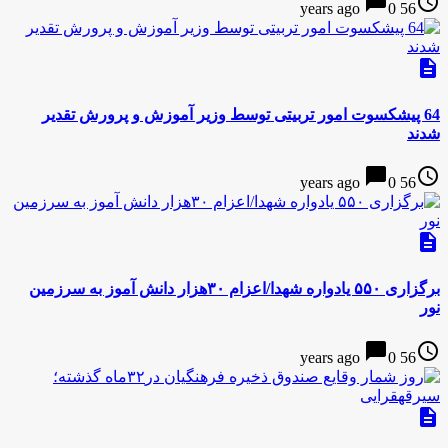
chat_bubble
access_time
0
56 years ago
description
64 پیشکسوت امور تربیتی توسط وزیر آموزش و پرورش تقدیر
شدند
chat_bubble
access_time
0
56 years ago
description
برگزاری ۵۵۰ یادواره شهدا/اعزام ۳۰هزار دانش آموز به سرزمین
نور
chat_bubble
access_time
0
56 years ago
description