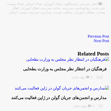
label
اخبار مدرسه
,
پاسخگوی
,
تعداد آموزان
,
تعداد استان
,
تعداد نیست
,
خبر جدید
,
روانشناسی مدرسه
,
سایت مدرسه
,
فعال آموزان
,
فعال
نیست
,
مبلغان آموزان
,
مبلغان نیست
,
مدارس
,
مدرسه
,
نیست استان
Previous Post
Next Post
Related Posts
فرهنگیان در انتظار نظر مجلس به وزارت بطحایی
chat_bubble
0
56 years ago
access_time
مدارس و انجمن‌های جریان گولن در ژاپن فعالیت می‌کنند
chat_bubble
0
7 years ago
access_time