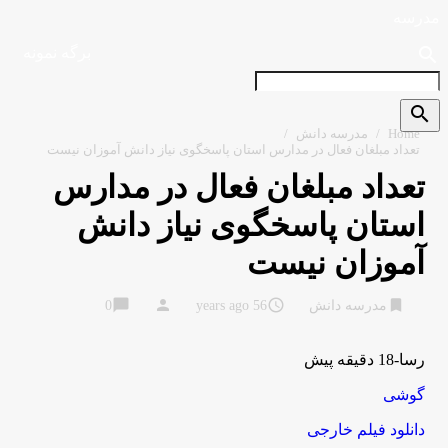
مدرسه
search
برگه نمونه
search
Home
/
مدرسه دانش
/
تعداد مبلغان فعال در مدارس استان پاسخگوی نیاز دانش آموزان نیست
تعداد مبلغان فعال در مدارس
استان پاسخگوی نیاز دانش
آموزان نیست
chat_bubble
person
access_time
bookmark
مدرسه دانش
56 years ago
0
رسا-18 دقیقه پیش
گوشی
دانلود فیلم خارجی