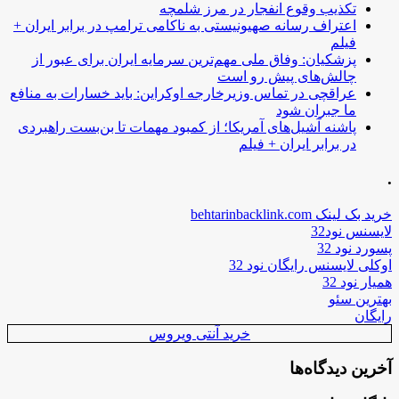
تکذیب وقوع انفجار در مرز شلمچه
اعتراف رسانه صهیونیستی به ناکامی ترامپ در برابر ایران +
فیلم
پزشکیان: وفاق ملی مهم‌ترین سرمایه ایران برای عبور از
چالش‌های پیش رو است
عراقچی در تماس وزیرخارجه اوکراین: باید خسارات به منافع
ما جبران شود
پاشنه آشیل‌های آمریکا؛ از کمبود مهمات تا بن‌بست راهبردی
در برابر ایران + فیلم
.
خرید بک لینک behtarinbacklink.com
لایسنس نود32
پسورد نود 32
اوکلی لایسنس رایگان نود 32
همیار نود 32
بهترین سئو
رایگان
خرید آنتی ویروس
آخرین دیدگاه‌ها