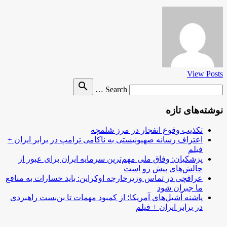
View Posts
Search
search
Search …
for
نوشته‌های تازه
تکذیب وقوع انفجار در مرز شلمچه
اعتراف رسانه صهیونیستی به ناکامی ترامپ در برابر ایران +
فیلم
پزشکیان: وفاق ملی مهم‌ترین سرمایه ایران برای عبور از
چالش‌های پیش رو است
عراقچی در تماس وزیرخارجه اوکراین: باید خسارات به منافع
ما جبران شود
پاشنه آشیل‌های آمریکا؛ از کمبود مهمات تا بن‌بست راهبردی
در برابر ایران + فیلم
.