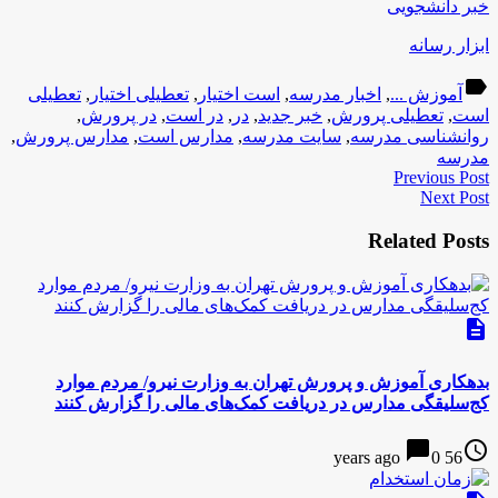
خبر دانشجویی
ابزار رسانه
label
آموزش ...
,
اخبار مدرسه
,
است اختیار
,
تعطیلی اختیار
,
تعطیلی
است
,
تعطیلی پرورش
,
خبر جدید
,
در
,
در است
,
در پرورش
,
روانشناسی مدرسه
,
سایت مدرسه
,
مدارس است
,
مدارس پرورش
,
مدرسه
Previous Post
Next Post
Related Posts
description
بدهکاری آموزش و پرورش تهران به وزارت نیرو/ مردم موارد
کج‌سلیقگی مدارس در دریافت کمک‌‌های مالی را گزارش کنند
chat_bubble
access_time
0
56 years ago