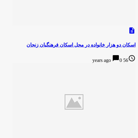
description
اسکان دو هزار خانواده در محل اسکان فرهنگیان زنجان
chat_bubble
access_time
0
56 years ago