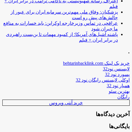
اعتراف رسانه صهیونیستی به ناکامی ترامپ در برابر ایران +
فیلم
پزشکیان: وفاق ملی مهم‌ترین سرمایه ایران برای عبور از
چالش‌های پیش رو است
عراقچی در تماس وزیرخارجه اوکراین: باید خسارات به منافع
ما جبران شود
پاشنه آشیل‌های آمریکا؛ از کمبود مهمات تا بن‌بست راهبردی
در برابر ایران + فیلم
.
خرید بک لینک behtarinbacklink.com
لایسنس نود32
پسورد نود 32
اوکلی لایسنس رایگان نود 32
همیار نود 32
بهترین سئو
رایگان
خرید آنتی ویروس
آخرین دیدگاه‌ها
بایگانی‌ها