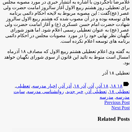
غلامرضا تاجگردون با اشاره به انتشار خبری در مورد مصوبه مجلس
برای تعطیلی روز هشتم ربیع الاول آغاز سالروز امامت حضرت ولی
عصر (عج)گفت : این مصوبه مربوط به لایحه احکام دائمی برنامه
های توسعه بوده و در آن مصوب شده که هشتم ربیع الاول سالروز
شهادت حضرت امام حسن عسکری (ع) و آغاز امامت حضرت ولی
عصر (عج) به عنوان تعطیلی رسمی اعلام شود. اما هنوز شورای
نگهبان نظر نهایی خود را در مورد مصوبات مجلس در احکام دائمی
برنامه های توسعه اعلام نکرده است.
به گفته وی اعلام تعطیلی هشتم ربیع الاول که مصادف ۱۸ آذرماه
امسال است منوط به تائید این قانون از سوی شورای نگهبان خواهد
بود.
تعطیلی ۱۸ آذر
label
۱۸ ۱۸
,
۱۸ آذر
,
آذر
,
آذر ۱۸
,
آذر آذر
,
اخبار مدرسه
,
تعطیلی
,
تعطیلی ۱۸
,
تعطیلی آذر
,
خبر جدید
,
روانشناسی مدرسه
,
سایت
مدرسه
,
مدرسه
Previous Post
Next Post
Related Posts