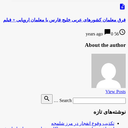
description
فرق معلمان کشورهای عربی خلیج فارس با معلمان اروپایی + فیلم
chat_bubble
access_time
0
56 years ago
About the author
View Posts
Search
search
Search …
for
نوشته‌های تازه
تکذیب وقوع انفجار در مرز شلمچه