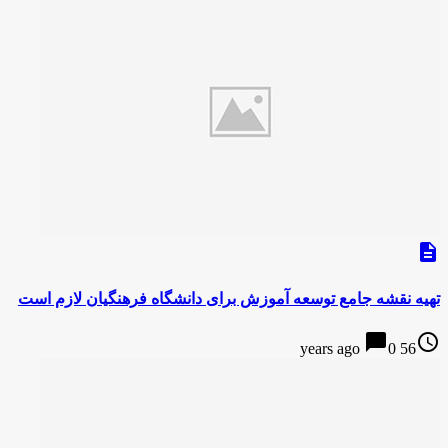
description
تهیه نقشه جامع توسعه آموزش برای دانشگاه فرهنگیان لازم است
chat_bubble
access_time
0
56 years ago