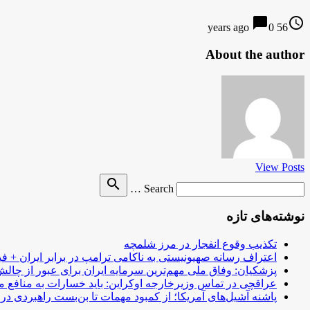
chat_bubble
access_time
0
56 years ago
About the author
View Posts
Search
search
Search …
for
نوشته‌های تازه
تکذیب وقوع انفجار در مرز شلمچه
اعتراف رسانه صهیونیستی به ناکامی ترامپ در برابر ایران + فی
پزشکیان: وفاق ملی مهم‌ترین سرمایه ایران برای عبور از چا
عراقچی در تماس وزیرخارجه اوکراین: باید خسارات به منافع م
پاشنه آشیل‌های آمریکا؛ از کمبود مهمات تا بن‌بست راهبردی در ب