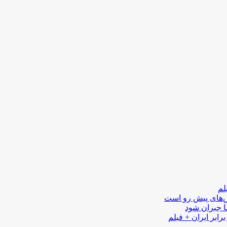
لم
لش‌های پیش رو است
ا جبران شود
رابر ایران + فیلم