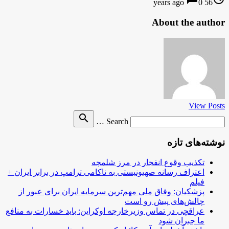
0
56 years ago
About the author
View Posts
Search
search
Search …
for
نوشته‌های تازه
تکذیب وقوع انفجار در مرز شلمچه
اعتراف رسانه صهیونیستی به ناکامی ترامپ در برابر ایران +
فیلم
پزشکیان: وفاق ملی مهم‌ترین سرمایه ایران برای عبور از
چالش‌های پیش رو است
عراقچی در تماس وزیرخارجه اوکراین: باید خسارات به منافع
ما جبران شود