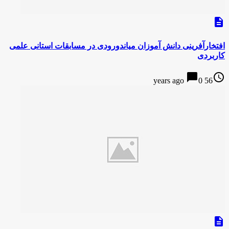
description
افتخارآفرینی دانش آموزان میاندورودی در مسابقات استانی علمی
کاربردی
chat_bubble
access_time
0
56 years ago
description