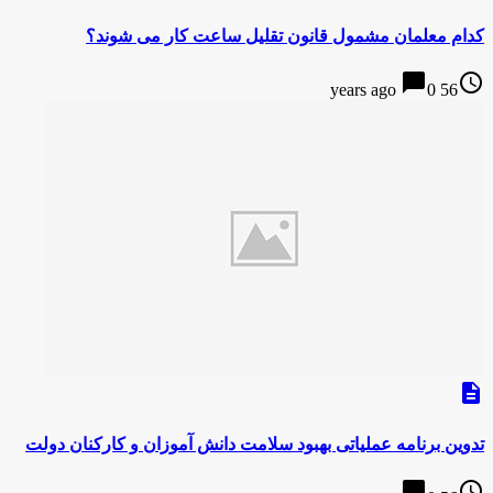
کدام معلمان مشمول قانون تقلیل ساعت کار می شوند؟
chat_bubble
access_time
0
56 years ago
description
تدوین برنامه عملیاتی بهبود سلامت دانش آموزان و کارکنان دولت
chat_bubble
access_time