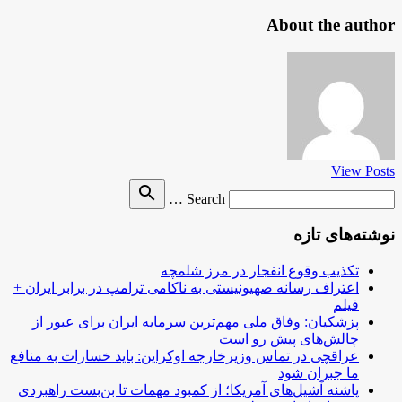
About the author
View Posts
Search
search
Search …
for
نوشته‌های تازه
تکذیب وقوع انفجار در مرز شلمچه
اعتراف رسانه صهیونیستی به ناکامی ترامپ در برابر ایران +
فیلم
پزشکیان: وفاق ملی مهم‌ترین سرمایه ایران برای عبور از
چالش‌های پیش رو است
عراقچی در تماس وزیرخارجه اوکراین: باید خسارات به منافع
ما جبران شود
پاشنه آشیل‌های آمریکا؛ از کمبود مهمات تا بن‌بست راهبردی