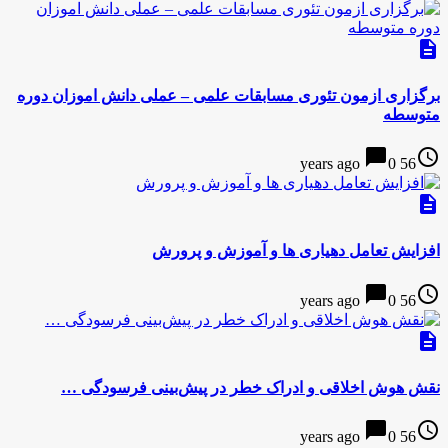
description
برگزاری ازمون تئوری مسابقات علمی – عملی دانش اموزان دوره
متوسطه
chat_bubble
access_time
0
56 years ago
description
افزایش تعامل دهیاری ها و آموزش و پرورش
chat_bubble
access_time
0
56 years ago
description
نقش هوش اخلاقی و ادراک خطر در پیش‌بینی فرسودگی …
chat_bubble
access_time
0
56 years ago