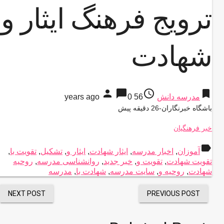
ترویج فرهنگ ایثار و
شهادت
person
chat_bubble
access_time
bookmark
مدرسه دانش
56 years ago
0
باشگاه خبرنگاران-26 دقیقه پیش
خبر فرهنگیان
label
آموزان
,
اخبار مدرسه
,
ایثار شهادت
,
ایثار و
,
تشکیل
,
تقویت با
,
تقویت شهادت
,
تقویت و
,
خبر جدید
,
روانشناسی مدرسه
,
روحیه
شهادت
,
روحیه و
,
سایت مدرسه
,
شهادت با
,
مدرسه
NEXT POST
PREVIOUS POST