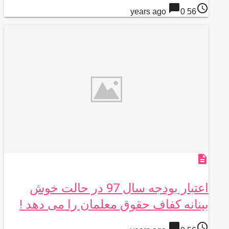
chat_bubble
access_time
0
56 years ago
description
اعتبار بودجه سال 97 در حالت خوش
بینانه کفاف حقوق معلمان را می دهد !
chat_bubble
access_time