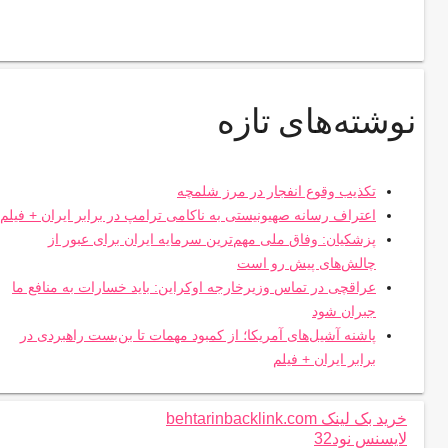
نوشته‌های تازه
تکذیب وقوع انفجار در مرز شلمچه
اعتراف رسانه صهیونیستی به ناکامی ترامپ در برابر ایران + فیلم
پزشکیان: وفاق ملی مهم‌ترین سرمایه ایران برای عبور از
چالش‌های پیش رو است
عراقچی در تماس وزیرخارجه اوکراین: باید خسارات به منافع ما
جبران شود
پاشنه آشیل‌های آمریکا؛ از کمبود مهمات تا بن‌بست راهبردی در
برابر ایران + فیلم
خرید بک لینک behtarinbacklink.com
لایسنس نود32