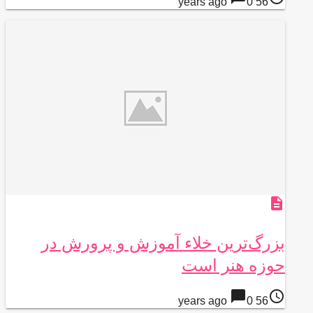
0
56 years ago
description
بزرگ‌ترین خلاء آموزش و پرورش در
حوزه هنر است
chat_bubble
access_time
0
56 years ago