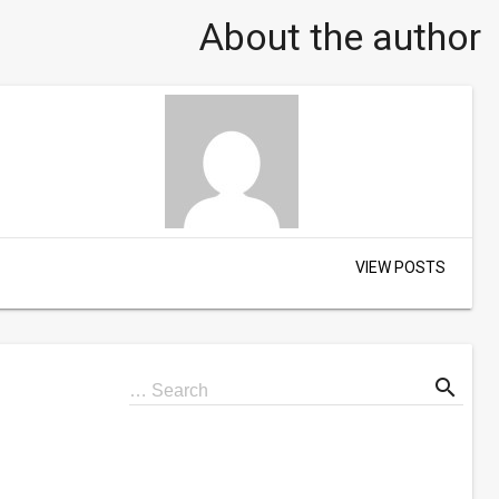
About the author
VIEW POSTS
search
Search
Search …
for