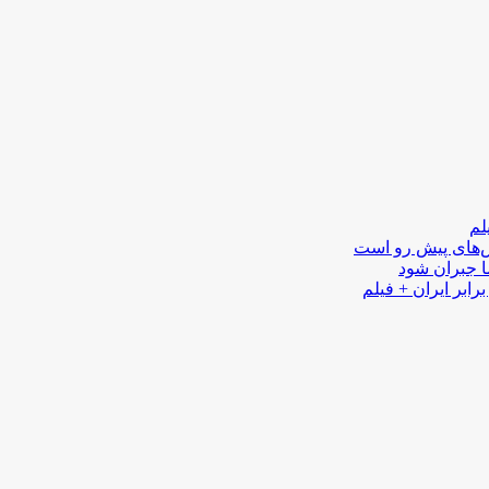
لم
لش‌های پیش رو است
ا جبران شود
رابر ایران + فیلم