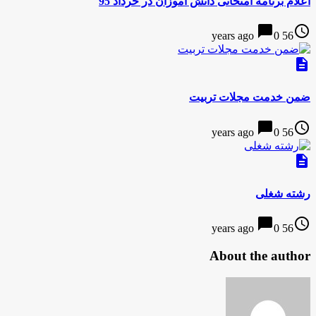
اعلام برنامه امتحانی دانش آموزان در خرداد 95
chat_bubble
access_time
0
56 years ago
description
ضمن خدمت مجلات تربیت
chat_bubble
access_time
0
56 years ago
description
رشته شغلی
chat_bubble
access_time
0
56 years ago
About the author