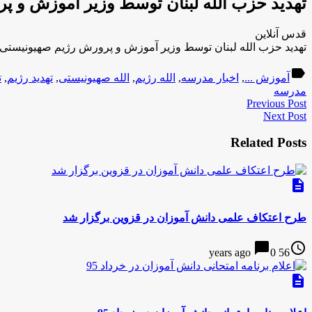
تهدید حزب الله لبنان توسط وزیر آموزش و 
قدس آنلاین
تهدید حزب الله لبنان توسط وزیر آموزش و پرورش رژیم صهیونیستی
label
آموزش ...
,
اخبار مدرسه
,
الله رژیم
,
الله صهیونیستی
,
تهدید رژیم
,
ت
مدرسه
Previous Post
Next Post
Related Posts
description
طرح اعتکاف علمی دانش آموزان در قزوین برگزار شد
chat_bubble
access_time
0
56 years ago
description