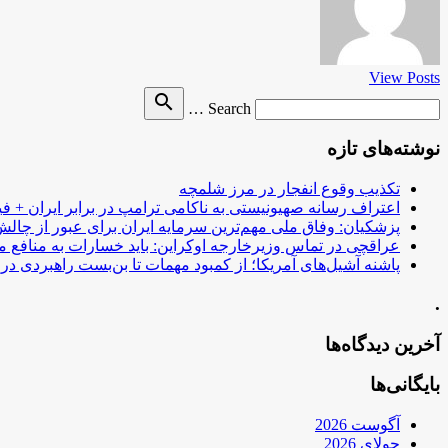
View Posts
Search
search
Search …
for
نوشته‌های تازه
تکذیب وقوع انفجار در مرز شلمچه
اعتراف رسانه صهیونیستی به ناکامی ترامپ در برابر ایران + فی
پزشکیان: وفاق ملی مهم‌ترین سرمایه ایران برای عبور از چا
عراقچی در تماس وزیرخارجه اوکراین: باید خسارات به منافع م
پاشنه آشیل‌های آمریکا؛ از کمبود مهمات تا بن‌بست راهبردی در ب
.
آخرین دیدگاه‌ها
بایگانی‌ها
آگوست 2026
جولای 2026