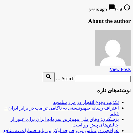
chat_bubble
access_time
0
56 years ago
About the author
View Posts
Search
search
Search …
for
نوشته‌های تازه
تکذیب وقوع انفجار در مرز شلمچه
اعتراف رسانه صهیونیستی به ناکامی ترامپ در برابر ایران +
فیلم
پزشکیان: وفاق ملی مهم‌ترین سرمایه ایران برای عبور از
چالش‌های پیش رو است
عراقچی در تماس وزیرخارجه اوکراین: باید خسارات به منافع