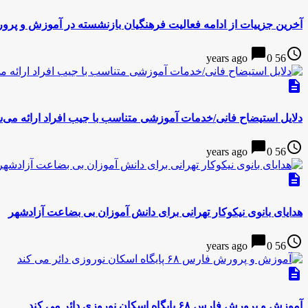
آخرین جزییات از ادامه فعالیت فرهنگیان بازنشسته در آموزش و پرور
chat_bubble
access_time
0
56 years ago
description
دلایل استیضاح فانی/خدمات آموزشی متناسب با جیب افراد ارائه می
chat_bubble
access_time
0
56 years ago
description
هدایای بانوی نیکوکار تهرانی برای دانش آموزان بی بضاعت آزادشهر
chat_bubble
access_time
0
56 years ago
description
آموزش و پرورش فارس ۶۸ پایگاه اسکان نوروزی دائر می کند