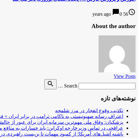
chat_bubble
access_time
0
56 years ago
About the author
View Posts
Search
search
Search …
for
نوشته‌های تازه
تکذیب وقوع انفجار در مرز شلمچه
اعتراف رسانه صهیونیستی به ناکامی ترامپ در برابر ایران + فی
پزشکیان: وفاق ملی مهم‌ترین سرمایه ایران برای عبور از چا
عراقچی در تماس وزیرخارجه اوکراین: باید خسارات به منافع م
پاشنه آشیل‌های آمریکا؛ از کمبود مهمات تا بن‌بست راهبردی در ب