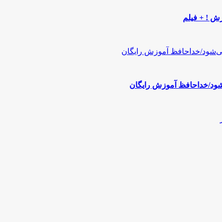
ش ! + فیلم
‌شود/خداحافظ آموزش رایگان