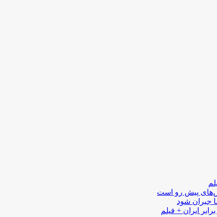
لم
لش‌های پیش رو است
ا جبران شود
رابر ایران + فیلم