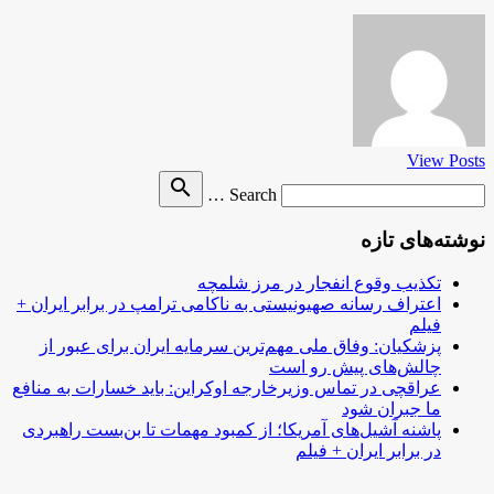
View Posts
Search
search
Search …
for
نوشته‌های تازه
تکذیب وقوع انفجار در مرز شلمچه
اعتراف رسانه صهیونیستی به ناکامی ترامپ در برابر ایران +
فیلم
پزشکیان: وفاق ملی مهم‌ترین سرمایه ایران برای عبور از
چالش‌های پیش رو است
عراقچی در تماس وزیرخارجه اوکراین: باید خسارات به منافع
ما جبران شود
پاشنه آشیل‌های آمریکا؛ از کمبود مهمات تا بن‌بست راهبردی
در برابر ایران + فیلم
.