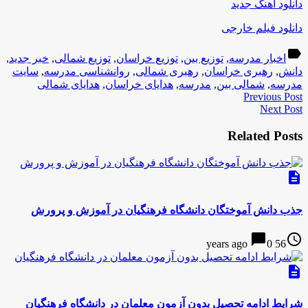
دانلود آهنگ جدید
دانلود فیلم خارجی
label
اخبار مدرسه
,
توزیع بین
,
توزیع خراسان
,
توزیع شمالی
,
خبر جدید
,
دانش
,
رهبری خراسان
,
رهبری شمالی
,
روانشناسی مدرسه
,
سایت
مدرسه
,
شمالی بین
,
مدرسه
,
هدایای خراسان
,
هدایای شمالی
Previous Post
Next Post
Related Posts
description
جذب دانش آموختگان دانشگاه فرهنگیان در آموزش و پرورش
chat_bubble
access_time
0
56 years ago
description
شرایط ادامه تحصیل بدون آزمون معلمان در دانشگاه فرهنگیان