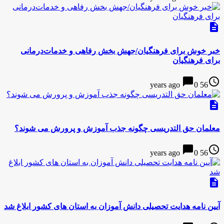
description
خبر خوش برای فرهنگیان/جهش بخش رفاهی و خدمات‌درمانی
برای فرهنگیان
chat_bubble
access_time
0
56 years ago
description
معلمان حق التدریسی چگونه جذب آموزش و پرورش می شوند؟
chat_bubble
access_time
0
56 years ago
description
آیین نامه هدایت تحصیلی دانش آموزان به استان های كشور ابلاغ شد