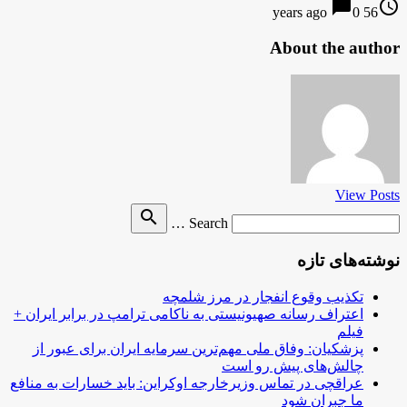
chat_bubble
access_time
0
56 years ago
About the author
View Posts
Search
search
Search …
for
نوشته‌های تازه
تکذیب وقوع انفجار در مرز شلمچه
اعتراف رسانه صهیونیستی به ناکامی ترامپ در برابر ایران +
فیلم
پزشکیان: وفاق ملی مهم‌ترین سرمایه ایران برای عبور از
چالش‌های پیش رو است
عراقچی در تماس وزیرخارجه اوکراین: باید خسارات به منافع
ما جبران شود