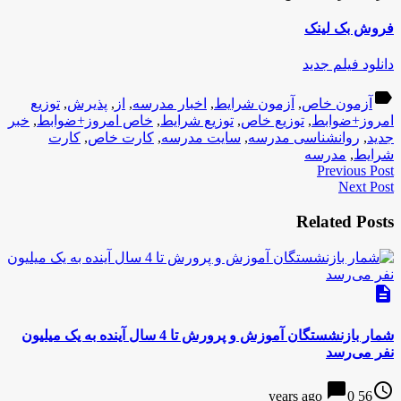
فروش بک لینک
دانلود فیلم جدید
label
آزمون خاص
,
آزمون شرایط
,
اخبار مدرسه
,
از
,
پذیرش
,
توزیع
امروز+ضوابط
,
توزیع خاص
,
توزیع شرایط
,
خاص امروز+ضوابط
,
خبر
جدید
,
روانشناسی مدرسه
,
سایت مدرسه
,
کارت خاص
,
کارت
شرایط
,
مدرسه
Previous Post
Next Post
Related Posts
description
شمار بازنشستگان آموزش و پرورش تا 4 سال آینده به یک میلیون
نفر می‌رسد
chat_bubble
access_time
0
56 years ago