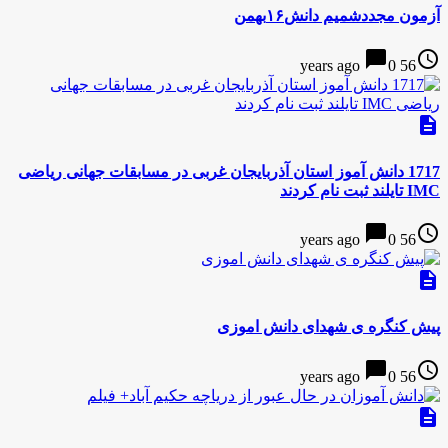
آزمون مجددشمیم دانش۱۶بهمن
chat_bubble
access_time
0
56 years ago
description
1717 دانش آموز استان آذربایجان غربی در مسابقات جهانی ریاضی
IMC تایلند ثبت نام کردند
chat_bubble
access_time
0
56 years ago
description
پیش کنگره ی شهدای دانش اموزی
chat_bubble
access_time
0
56 years ago
description