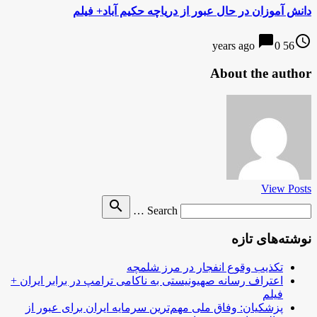
دانش آموزان در حال عبور از دریاچه حکیم آباد+ فیلم
chat_bubble
access_time
0
56 years ago
About the author
View Posts
Search
search
Search …
for
نوشته‌های تازه
تکذیب وقوع انفجار در مرز شلمچه
اعتراف رسانه صهیونیستی به ناکامی ترامپ در برابر ایران +
فیلم
پزشکیان: وفاق ملی مهم‌ترین سرمایه ایران برای عبور از